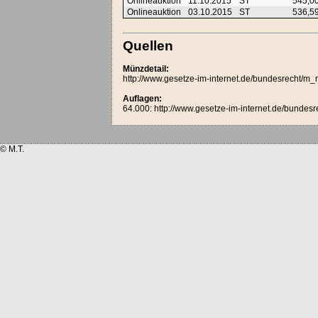
Onlineauktion
11.10.2015
ST
545,0
Onlineauktion
03.10.2015
ST
536,5
Quellen
Münzdetail:
http://www.gesetze-im-internet.de/bundesrecht/
Auflagen:
64.000: http://www.gesetze-im-internet.de/bunde
© M.T.