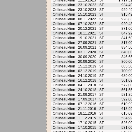
Onlineauktion
11.10.2025
ST
1.717,3
Onlineauktion
23.10.2023
ST
934,4
Onlineauktion
23.10.2023
ST
929,4
Onlineauktion
15.10.2023
ST
915,4
Onlineauktion
08.11.2022
ST
928,8
Onlineauktion
07.10.2022
ST
920,4
Onlineauktion
20.12.2021
ST
871,0
Onlineauktion
18.11.2021
ST
847,9
Onlineauktion
19.10.2021
ST
841,5
Onlineauktion
27.09.2021
ST
817,0
Onlineauktion
26.09.2021
ST
834,5
Onlineauktion
03.11.2020
ST
840,0
Onlineauktion
30.09.2020
ST
846,6
Onlineauktion
20.09.2020
ST
860,0
Onlineauktion
15.12.2019
ST
685,5
Onlineauktion
02.12.2019
ST
700,9
Onlineauktion
24.10.2019
ST
689,0
Onlineauktion
16.12.2018
ST
561,0
Onlineauktion
04.11.2018
ST
572,0
Onlineauktion
24.10.2018
ST
561,5
Onlineauktion
21.09.2017
ST
581,8
Onlineauktion
17.09.2017
ST
592,0
Onlineauktion
07.12.2016
ST
610,9
Onlineauktion
21.11.2016
ST
618,9
Onlineauktion
18.11.2016
ST
615,0
Onlineauktion
11.12.2015
ST
534,9
Onlineauktion
17.10.2015
ST
526,0
Onlineauktion
17.10.2015
ST
531,0