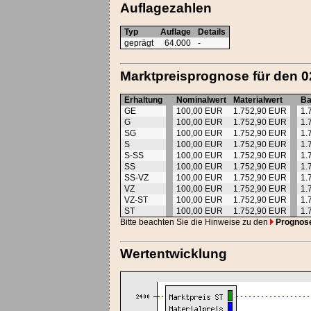
Auflagezahlen
Typ
Auflage
Details
geprägt
64.000
-
Marktpreisprognose für den 0
Erhaltung
Nominalwert
Materialwert
Ba
GE
100,00 EUR
1.752,90 EUR
1.
G
100,00 EUR
1.752,90 EUR
1.
SG
100,00 EUR
1.752,90 EUR
1.
S
100,00 EUR
1.752,90 EUR
1.
S-SS
100,00 EUR
1.752,90 EUR
1.
SS
100,00 EUR
1.752,90 EUR
1.
SS-VZ
100,00 EUR
1.752,90 EUR
1.
VZ
100,00 EUR
1.752,90 EUR
1.
VZ-ST
100,00 EUR
1.752,90 EUR
1.
ST
100,00 EUR
1.752,90 EUR
1.
Bitte beachten Sie die Hinweise zu den
Prognos
Wertentwicklung