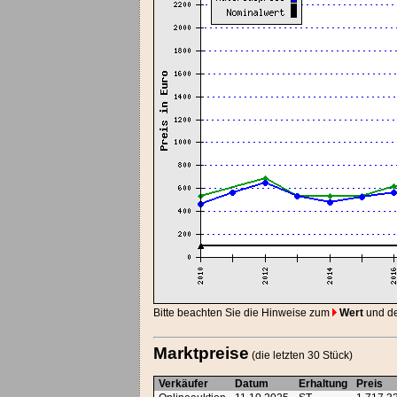
Bitte beachten Sie die Hinweise zum
Wert
und d
Marktpreise
(die letzten 30 Stück)
Verkäufer
Datum
Erhaltung
Preis