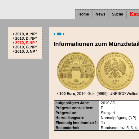
Kat
Home
News
Suche
2010, A, NP
*
2010, D, NP
*
2010, F, NP
*
Informationen zum Münzdetai
2010, G, NP
*
2010, J, NP
*
100 Euro
, 2010
, Gold (9999)
, UNESCO Welterb
aufgeprägtes Jahr
:
2010
AD
Prägestättenzeichen
:
F
Prägestätte
:
Stuttgart
Herstellungsart
:
Normalprägung (NP)
Eindeutig bestimmbar?
:
Ja
Besonderheit
:
Randsequenz: 5, 3, 4, 4