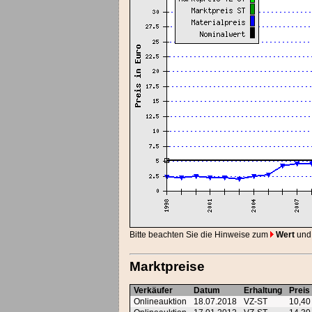
Bitte beachten Sie die Hinweise zum
Wert
und
Marktpreise
Verkäufer
Datum
Erhaltung
Preis
Onlineauktion
18.07.2018
VZ-ST
10,4