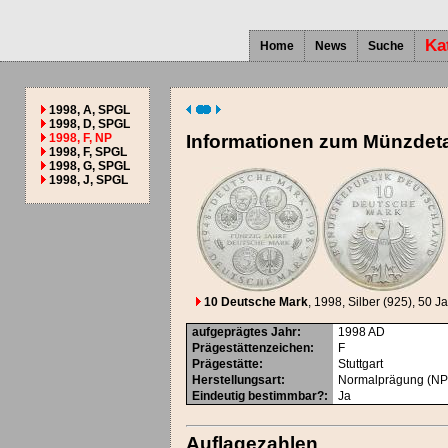
Ka
Home
News
Suche
1998, A, SPGL
1998, D, SPGL
1998, F, NP
Informationen zum Münzdeta
1998, F, SPGL
1998, G, SPGL
1998, J, SPGL
10 Deutsche Mark
, 1998
, Silber (925)
, 50 J
aufgeprägtes Jahr
:
1998
AD
Prägestättenzeichen
:
F
Prägestätte
:
Stuttgart
Herstellungsart
:
Normalprägung (NP
Eindeutig bestimmbar?
:
Ja
Auflagezahlen