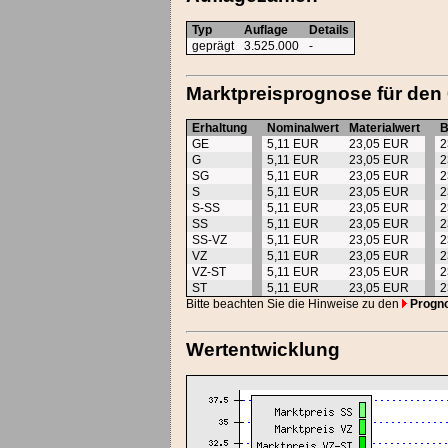
Typ
Auflage
Details
geprägt
3.525.000
-
Marktpreisprognose für den
Erhaltung
Nominalwert
Materialwert
B
GE
5,11 EUR
23,05 EUR
2
G
5,11 EUR
23,05 EUR
2
SG
5,11 EUR
23,05 EUR
2
S
5,11 EUR
23,05 EUR
2
S-SS
5,11 EUR
23,05 EUR
2
SS
5,11 EUR
23,05 EUR
2
SS-VZ
5,11 EUR
23,05 EUR
2
VZ
5,11 EUR
23,05 EUR
2
VZ-ST
5,11 EUR
23,05 EUR
2
ST
5,11 EUR
23,05 EUR
2
Bitte beachten Sie die Hinweise zu den
Progn
Wertentwicklung