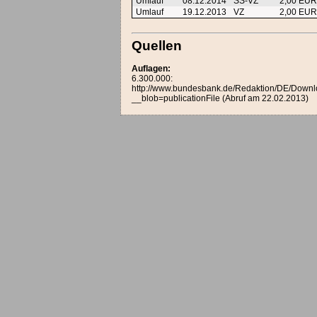
Umlauf
08.12.2014
SS-VZ
2,00 EU
Umlauf
19.12.2013
VZ
2,00 EU
Quellen
Auflagen:
6.300.000:
http://www.bundesbank.de/Redaktion/DE/Downl
__blob=publicationFile (Abruf am 22.02.2013)