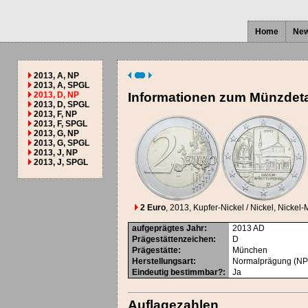
Home
Ne
2013, A, NP
2013, A, SPGL
2013, D, NP
Informationen zum Münzdeta
2013, D, SPGL
2013, F, NP
2013, F, SPGL
2013, G, NP
2013, G, SPGL
2013, J, NP
2013, J, SPGL
2 Euro
, 2013
, Kupfer-Nickel / Nickel, Nickel-
aufgeprägtes Jahr
:
2013
AD
Prägestättenzeichen
:
D
Prägestätte
:
München
Herstellungsart
:
Normalprägung (NP
Eindeutig bestimmbar?
:
Ja
Auflagezahlen