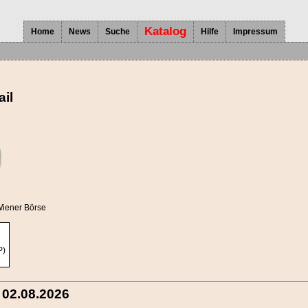
Katalog
Home
News
Suche
Hilfe
Impressum
il
Wiener Börse
P)
 02.08.2026