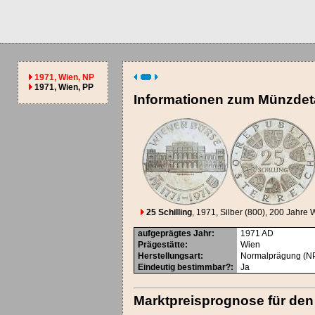
1971, Wien, NP
1971, Wien, PP
Informationen zum Münzdeta
25 Schilling
, 1971
, Silber (800)
, 200 Jahre 
aufgeprägtes Jahr
:
1971
AD
Prägestätte
:
Wien
Herstellungsart
:
Normalprägung (N
Eindeutig bestimmbar?
:
Ja
Marktpreisprognose für den