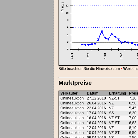
Bitte beachten Sie die Hinweise zum
Wert
un
Marktpreise
Verkäufer
Datum
Erhaltung
Prei
Onlineauktion
27.12.2018
VZ-ST
7,10
Onlineauktion
26.04.2016
VZ
6,50
Onlineauktion
22.04.2016
VZ
5,45
Onlineauktion
17.04.2016
SS
6,30
Onlineauktion
16.04.2016
VZ-ST
7,00
Onlineauktion
16.04.2016
VZ-ST
6,83
Onlineauktion
12.04.2016
VZ
8,10
Onlineauktion
10.04.2016
VZ-ST
6,50
Onlineauktion
09.04.2016
VZ
7,50