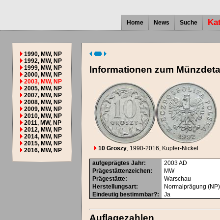
Ka
Home
News
Suche
1990, MW, NP
1992, MW, NP
1999, MW, NP
Informationen zum Münzdeta
2000, MW, NP
2003, MW, NP
2005, MW, NP
2007, MW, NP
2008, MW, NP
2009, MW, NP
2010, MW, NP
2011, MW, NP
2012, MW, NP
2014, MW, NP
2015, MW, NP
10 Groszy
, 1990-2016
, Kupfer-Nickel
2016, MW, NP
aufgeprägtes Jahr
:
2003
AD
Prägestättenzeichen
:
MW
Prägestätte
:
Warschau
Herstellungsart
:
Normalprägung (NP
Eindeutig bestimmbar?
:
Ja
Auflagezahlen