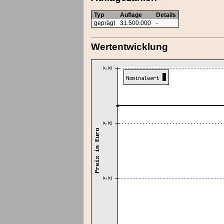
Typ
Auflage
Details
geprägt
31.500.000
-
Wertentwicklung