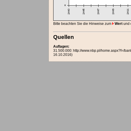
Bitte beachten Sie die Hinweise zum
Wert
und
Quellen
Auflagen:
31.500.000: http://www.nbp.pl/home.aspx?f=/ba
16.10.2016)