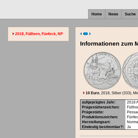
Home
News
Suche
2018, Füllhorn, Fünfeck, NP
Informationen zum 
10 Euro
, 2018
, Silber (333)
, M
aufgeprägtes Jahr
:
2018
Prägestättenzeichen
:
Füllho
Prägestätte
:
Pessa
Produktionszeichen
:
Fünfe
Herstellungsart
:
Norma
Eindeutig bestimmbar?
:
Ja