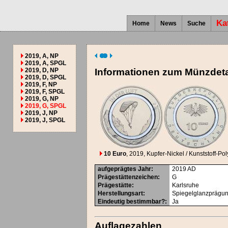
Ka
Home
News
Suche
2019, A, NP
2019, A, SPGL
2019, D, NP
Informationen zum Münzdeta
2019, D, SPGL
2019, F, NP
2019, F, SPGL
2019, G, NP
2019, G, SPGL
2019, J, NP
2019, J, SPGL
10 Euro
, 2019
, Kupfer-Nickel / Kunststoff-Po
aufgeprägtes Jahr
:
2019
AD
Prägestättenzeichen
:
G
Prägestätte
:
Karlsruhe
Herstellungsart
:
Spiegelglanzprägu
Eindeutig bestimmbar?
:
Ja
Auflagezahlen