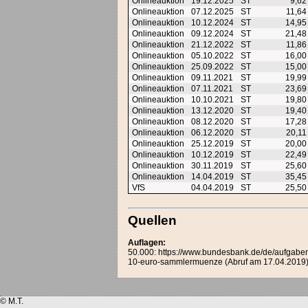
Onlineauktion
19.12.2025
ST
9,6
Onlineauktion
07.12.2025
ST
11,6
Onlineauktion
10.12.2024
ST
14,9
Onlineauktion
09.12.2024
ST
21,4
Onlineauktion
21.12.2022
ST
11,8
Onlineauktion
05.10.2022
ST
16,0
Onlineauktion
25.09.2022
ST
15,0
Onlineauktion
09.11.2021
ST
19,9
Onlineauktion
07.11.2021
ST
23,6
Onlineauktion
10.10.2021
ST
19,8
Onlineauktion
13.12.2020
ST
19,4
Onlineauktion
08.12.2020
ST
17,2
Onlineauktion
06.12.2020
ST
20,1
Onlineauktion
25.12.2019
ST
20,0
Onlineauktion
10.12.2019
ST
22,4
Onlineauktion
30.11.2019
ST
25,6
Onlineauktion
14.04.2019
ST
35,4
VfS
04.04.2019
ST
25,5
Quellen
Auflagen:
50.000: https://www.bundesbank.de/de/aufgaben/b
10-euro-sammlermuenze (Abruf am 17.04.2019
© M.T.