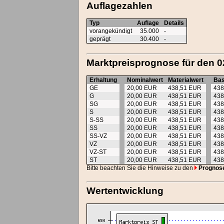
Auflagezahlen
Typ
Auflage
Details
vorangekündigt
35.000
-
geprägt
30.400
-
Marktpreisprognose für den 0
Erhaltung
Nominalwert
Materialwert
Bas
GE
20,00 EUR
438,51 EUR
438
G
20,00 EUR
438,51 EUR
438
SG
20,00 EUR
438,51 EUR
438
S
20,00 EUR
438,51 EUR
438
S-SS
20,00 EUR
438,51 EUR
438
SS
20,00 EUR
438,51 EUR
438
SS-VZ
20,00 EUR
438,51 EUR
438
VZ
20,00 EUR
438,51 EUR
438
VZ-ST
20,00 EUR
438,51 EUR
438
ST
20,00 EUR
438,51 EUR
438
Bitte beachten Sie die Hinweise zu den
Prognos
Wertentwicklung