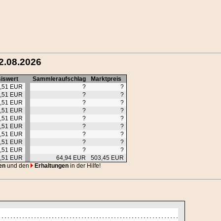
2.08.2026
iswert
Sammleraufschlag
Marktpreis
,51 EUR
?
?
,51 EUR
?
?
,51 EUR
?
?
,51 EUR
?
?
,51 EUR
?
?
,51 EUR
?
?
,51 EUR
?
?
,51 EUR
?
?
,51 EUR
?
?
,51 EUR
64,94 EUR
503,45 EUR
en
und den
Erhaltungen
in der Hilfe!