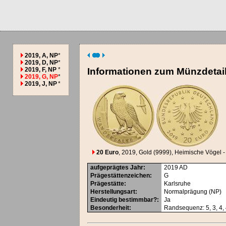
2019, A, NP
*
2019, D, NP
*
2019, F, NP
*
Informationen zum Münzdetai
2019, G, NP
*
2019, J, NP
*
20 Euro
, 2019
, Gold (9999)
, Heimische Vögel 
aufgeprägtes Jahr
:
2019
AD
Prägestättenzeichen
:
G
Prägestätte
:
Karlsruhe
Herstellungsart
:
Normalprägung (NP)
Eindeutig bestimmbar?
:
Ja
Besonderheit
:
Randsequenz: 5, 3, 4, 4