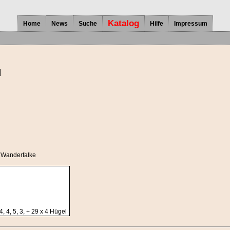
Katalog
Home
News
Suche
Hilfe
Impressum
l
- Wanderfalke
, 4, 5, 3, + 29 x 4 Hügel