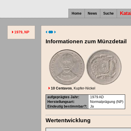
Kata
Home
News
Suche
1979, NP
Informationen zum Münzdetail
10 Centavos
, Kupfer-Nickel
aufgeprägtes Jahr
:
1979
AD
Herstellungsart
:
Normalprägung (NP)
Eindeutig bestimmbar?
:
Ja
Wertentwicklung