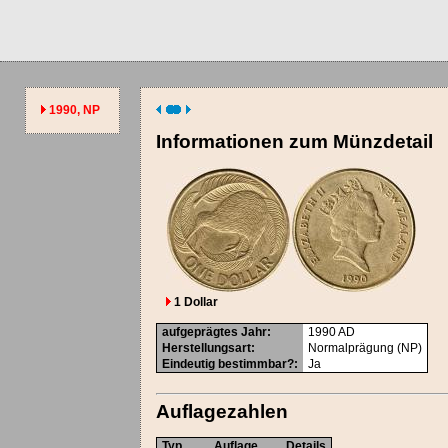
1990, NP
Informationen zum Münzdetail
1 Dollar
aufgeprägtes Jahr
:
1990
AD
Herstellungsart
:
Normalprägung (NP)
Eindeutig bestimmbar?
:
Ja
Auflagezahlen
Typ
Auflage
Details