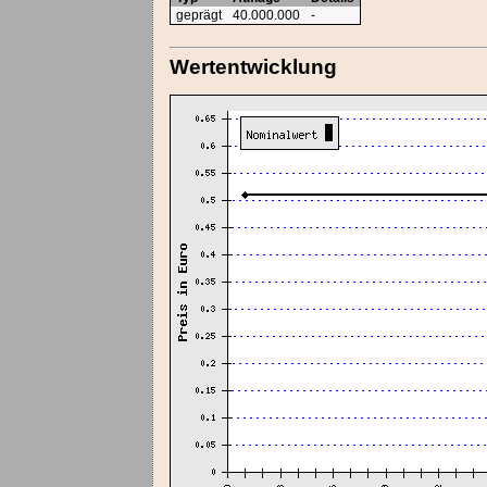
geprägt
40.000.000
-
Wertentwicklung