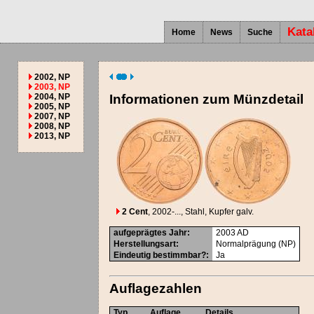
Kata
Home
News
Suche
2002, NP
2003, NP
2004, NP
Informationen zum Münzdetail
2005, NP
2007, NP
2008, NP
2013, NP
2 Cent
, 2002-...
, Stahl, Kupfer galv.
aufgeprägtes Jahr
:
2003
AD
Herstellungsart
:
Normalprägung (NP)
Eindeutig bestimmbar?
:
Ja
Auflagezahlen
Typ
Auflage
Details