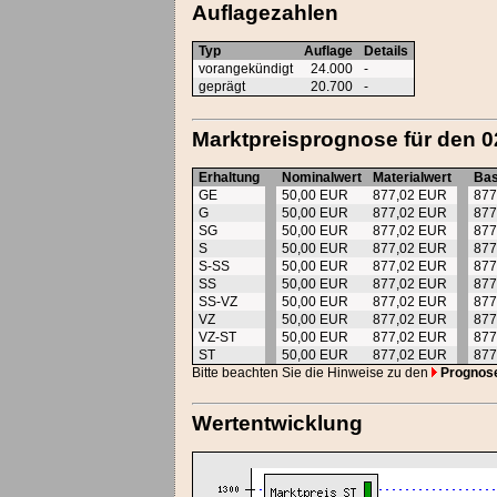
Auflagezahlen
Typ
Auflage
Details
vorangekündigt
24.000
-
geprägt
20.700
-
Marktpreisprognose für den 0
Erhaltung
Nominalwert
Materialwert
Bas
GE
50,00 EUR
877,02 EUR
877
G
50,00 EUR
877,02 EUR
877
SG
50,00 EUR
877,02 EUR
877
S
50,00 EUR
877,02 EUR
877
S-SS
50,00 EUR
877,02 EUR
877
SS
50,00 EUR
877,02 EUR
877
SS-VZ
50,00 EUR
877,02 EUR
877
VZ
50,00 EUR
877,02 EUR
877
VZ-ST
50,00 EUR
877,02 EUR
877
ST
50,00 EUR
877,02 EUR
877
Bitte beachten Sie die Hinweise zu den
Prognos
Wertentwicklung