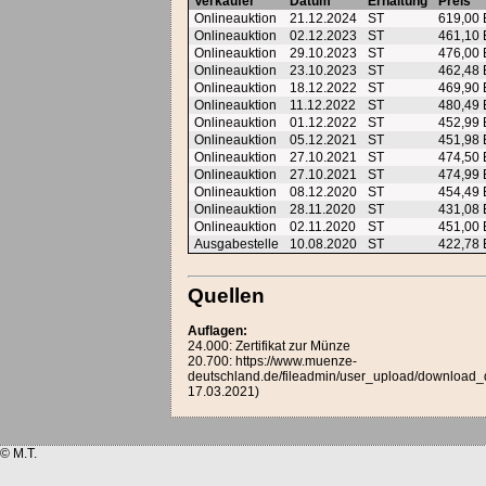
Verkäufer
Datum
Erhaltung
Preis
Onlineauktion
21.12.2024
ST
619,00
Onlineauktion
02.12.2023
ST
461,10
Onlineauktion
29.10.2023
ST
476,00
Onlineauktion
23.10.2023
ST
462,48
Onlineauktion
18.12.2022
ST
469,90
Onlineauktion
11.12.2022
ST
480,49
Onlineauktion
01.12.2022
ST
452,99
Onlineauktion
05.12.2021
ST
451,98
Onlineauktion
27.10.2021
ST
474,50
Onlineauktion
27.10.2021
ST
474,99
Onlineauktion
08.12.2020
ST
454,49
Onlineauktion
28.11.2020
ST
431,08
Onlineauktion
02.11.2020
ST
451,00
Ausgabestelle
10.08.2020
ST
422,78
Quellen
Auflagen:
24.000: Zertifikat zur Münze
20.700: https://www.muenze-
deutschland.de/fileadmin/user_upload/download_d
17.03.2021)
© M.T.