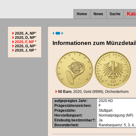
Kat
Home
News
Suche
2020, A, NP
*
2020, D, NP
*
2020, F, NP
*
Informationen zum Münzdetai
2020, G, NP
*
2020, J, NP
*
50 Euro
, 2020
, Gold (9999)
, Orchesterhorn
aufgeprägtes Jahr
:
2020
AD
Prägestättenzeichen
:
F
Prägestätte
:
Stuttgart
Herstellungsart
:
Normalprägung (NP)
Eindeutig bestimmbar?
:
Ja
Besonderheit
:
Randsequenz: 5, 3, 4, 4