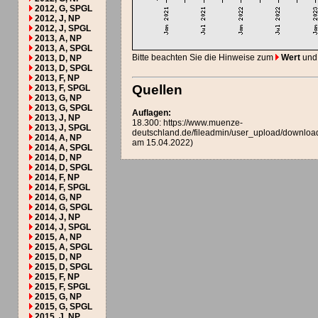
2012, G, SPGL
2012, J, NP
2012, J, SPGL
2013, A, NP
2013, A, SPGL
Bitte beachten Sie die Hinweise zum
Wert
und
2013, D, NP
2013, D, SPGL
2013, F, NP
Quellen
2013, F, SPGL
2013, G, NP
2013, G, SPGL
Auflagen:
2013, J, NP
18.300: https://www.muenze-
2013, J, SPGL
deutschland.de/fileadmin/user_upload/downloa
2014, A, NP
am 15.04.2022)
2014, A, SPGL
2014, D, NP
2014, D, SPGL
2014, F, NP
2014, F, SPGL
2014, G, NP
2014, G, SPGL
2014, J, NP
2014, J, SPGL
2015, A, NP
2015, A, SPGL
2015, D, NP
2015, D, SPGL
2015, F, NP
2015, F, SPGL
2015, G, NP
2015, G, SPGL
2015, J, NP