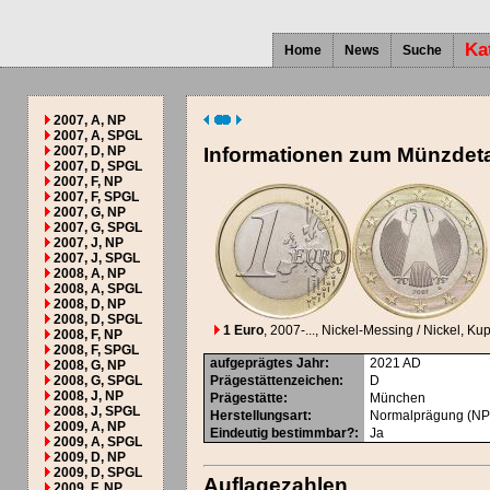
Ka
Home
News
Suche
2007, A, NP
2007, A, SPGL
2007, D, NP
Informationen zum Münzdeta
2007, D, SPGL
2007, F, NP
2007, F, SPGL
2007, G, NP
2007, G, SPGL
2007, J, NP
2007, J, SPGL
2008, A, NP
2008, A, SPGL
2008, D, NP
2008, D, SPGL
1 Euro
, 2007-...
, Nickel-Messing / Nickel, Kupf
2008, F, NP
2008, F, SPGL
aufgeprägtes Jahr
:
2021
AD
2008, G, NP
2008, G, SPGL
Prägestättenzeichen
:
D
2008, J, NP
Prägestätte
:
München
2008, J, SPGL
Herstellungsart
:
Normalprägung (NP
2009, A, NP
Eindeutig bestimmbar?
:
Ja
2009, A, SPGL
2009, D, NP
2009, D, SPGL
Auflagezahlen
2009, F, NP