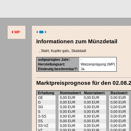
WP
Informationen zum Münzdetail
, Stahl, Kupfer galv.
, Skatstadt
aufgeprägtes Jahr
:
-
Herstellungsart
:
Walzenprägung (WP)
Eindeutig bestimmbar?
:
Ja
Marktpreisprognose für den 02.08.
Erhaltung
Nominalwert
Materialwert
Basiswert
GE
0,00 EUR
0,00 EUR
0,00 EUR
G
0,00 EUR
0,00 EUR
0,00 EUR
SG
0,00 EUR
0,00 EUR
0,00 EUR
S
0,00 EUR
0,00 EUR
0,00 EUR
S-SS
0,00 EUR
0,00 EUR
0,00 EUR
SS
0,00 EUR
0,00 EUR
0,00 EUR
SS-VZ
0,00 EUR
0,00 EUR
0,00 EUR
VZ
0,00 EUR
0,00 EUR
0,00 EUR