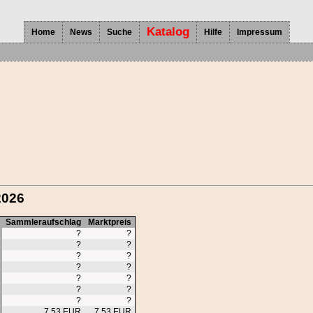
Katalog
Home
News
Suche
Hilfe
Impressum
2026
Sammleraufschlag
Marktpreis
?
?
?
?
?
?
?
?
?
?
?
?
?
?
7,53 EUR
7,53 EUR