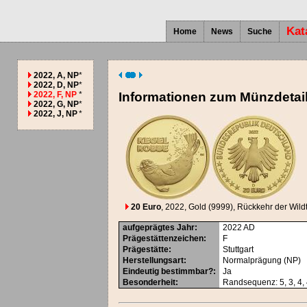
Kat
Home
News
Suche
2022, A, NP
*
2022, D, NP
*
2022, F, NP
*
Informationen zum Münzdetai
2022, G, NP
*
2022, J, NP
*
20 Euro
, 2022
, Gold (9999)
, Rückkehr der Wild
aufgeprägtes Jahr
:
2022
AD
Prägestättenzeichen
:
F
Prägestätte
:
Stuttgart
Herstellungsart
:
Normalprägung (NP)
Eindeutig bestimmbar?
:
Ja
Besonderheit
:
Randsequenz: 5, 3, 4, 4