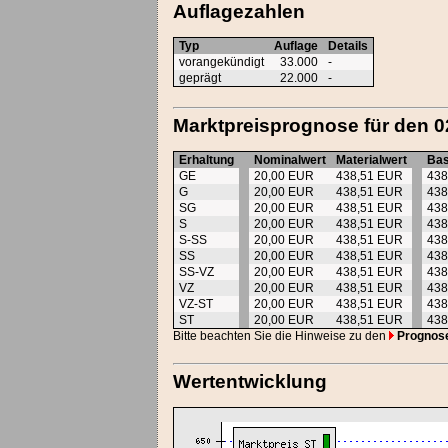
Auflagezahlen
Typ
Auflage
Details
vorangekündigt
33.000
-
geprägt
22.000
-
Marktpreisprognose für den 0
Erhaltung
Nominalwert
Materialwert
Bas
GE
20,00 EUR
438,51 EUR
438
G
20,00 EUR
438,51 EUR
438
SG
20,00 EUR
438,51 EUR
438
S
20,00 EUR
438,51 EUR
438
S-SS
20,00 EUR
438,51 EUR
438
SS
20,00 EUR
438,51 EUR
438
SS-VZ
20,00 EUR
438,51 EUR
438
VZ
20,00 EUR
438,51 EUR
438
VZ-ST
20,00 EUR
438,51 EUR
438
ST
20,00 EUR
438,51 EUR
438
Bitte beachten Sie die Hinweise zu den
Prognos
Wertentwicklung