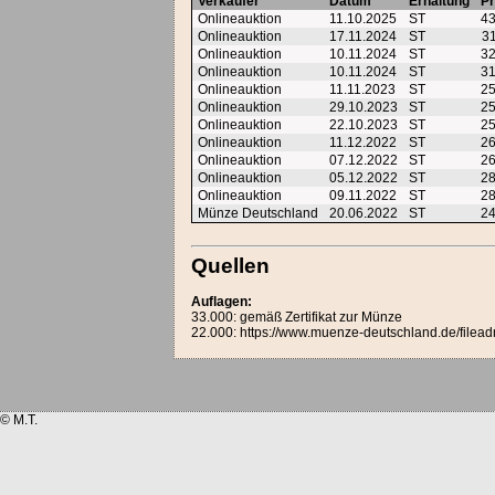
Verkäufer
Datum
Erhaltung
Pr
Onlineauktion
11.10.2025
ST
4
Onlineauktion
17.11.2024
ST
3
Onlineauktion
10.11.2024
ST
3
Onlineauktion
10.11.2024
ST
3
Onlineauktion
11.11.2023
ST
2
Onlineauktion
29.10.2023
ST
2
Onlineauktion
22.10.2023
ST
2
Onlineauktion
11.12.2022
ST
2
Onlineauktion
07.12.2022
ST
2
Onlineauktion
05.12.2022
ST
2
Onlineauktion
09.11.2022
ST
2
Münze Deutschland
20.06.2022
ST
2
Quellen
Auflagen:
33.000: gemäß Zertifikat zur Münze
22.000: https://www.muenze-deutschland.de/filead
© M.T.