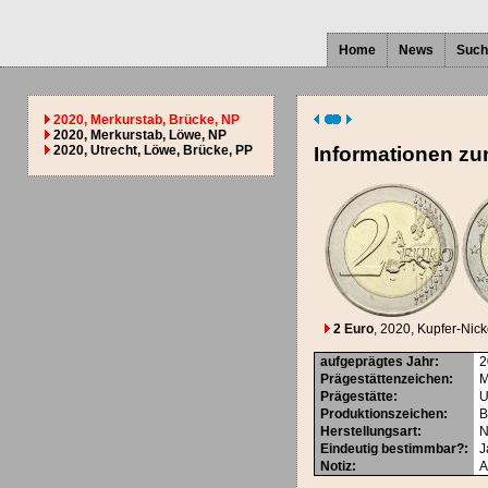
Home
News
Such
2020, Merkurstab, Brücke, NP
2020, Merkurstab, Löwe, NP
2020, Utrecht, Löwe, Brücke, PP
Informationen zu
2 Euro
, 2020
, Kupfer-Nick
aufgeprägtes Jahr
:
2
Prägestättenzeichen
:
M
Prägestätte
:
U
Produktionszeichen
:
B
Herstellungsart
:
N
Eindeutig bestimmbar?
:
J
Notiz:
A