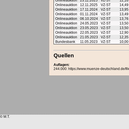
Onlineauktion
23.11.2025
VZ-ST
12,1
Onlineauktion
12.11.2025
VZ-ST
14,4
Onlineauktion
17.11.2024
VZ-ST
13,9
Onlineauktion
01.11.2024
VZ-ST
13,4
Onlineauktion
06.10.2024
VZ-ST
13,7
Onlineauktion
24.05.2023
VZ-ST
13,5
Onlineauktion
23.05.2023
VZ-ST
13,5
Onlineauktion
22.05.2023
VZ-ST
12,9
Onlineauktion
21.05.2023
VZ-ST
12,3
Bundesbank
11.05.2023
VZ-ST
10,0
Quellen
Auflagen:
244.000: https://www.muenze-deutschland.de/fi
© M.T.