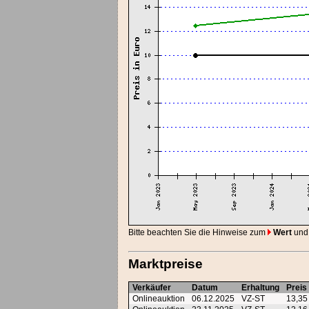
Bitte beachten Sie die Hinweise zum
Wert
und
Marktpreise
Verkäufer
Datum
Erhaltung
Preis
Onlineauktion
06.12.2025
VZ-ST
13,3