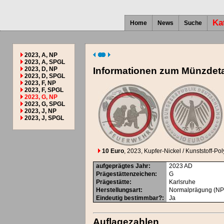
Ka
Home
News
Suche
2023, A, NP
2023, A, SPGL
2023, D, NP
Informationen zum Münzdeta
2023, D, SPGL
2023, F, NP
2023, F, SPGL
2023, G, NP
2023, G, SPGL
2023, J, NP
2023, J, SPGL
10 Euro
, 2023
, Kupfer-Nickel / Kunststoff-Po
aufgeprägtes Jahr
:
2023
AD
Prägestättenzeichen
:
G
Prägestätte
:
Karlsruhe
Herstellungsart
:
Normalprägung (NP
Eindeutig bestimmbar?
:
Ja
Auflagezahlen