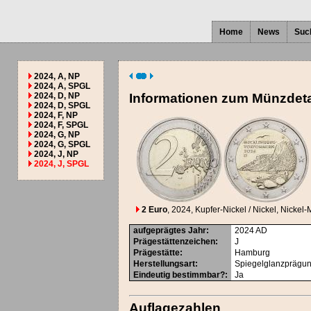
Home
News
Suc
2024, A, NP
2024, A, SPGL
2024, D, NP
Informationen zum Münzdeta
2024, D, SPGL
2024, F, NP
2024, F, SPGL
2024, G, NP
2024, G, SPGL
2024, J, NP
2024, J, SPGL
2 Euro
, 2024
, Kupfer-Nickel / Nickel, Nickel-
aufgeprägtes Jahr
:
2024
AD
Prägestättenzeichen
:
J
Prägestätte
:
Hamburg
Herstellungsart
:
Spiegelglanzprägu
Eindeutig bestimmbar?
:
Ja
Auflagezahlen