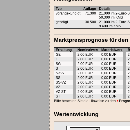
Typ
Auflage
Details
vorangekündigt
71.300
21.000 im 2-Euro-S
50.300 im KMS
geprägt
30.500
21.000 im 2-Euro-S
9.400 im KMS
Marktpreisprognose für den
Erhaltung
Nominalwert
Materialwert
B
GE
2,00 EUR
0,00 EUR
2
G
2,00 EUR
0,00 EUR
2
SG
2,00 EUR
0,00 EUR
2
S
2,00 EUR
0,00 EUR
2
S-SS
2,00 EUR
0,00 EUR
2
SS
2,00 EUR
0,00 EUR
2
SS-VZ
2,00 EUR
0,00 EUR
2
VZ
2,00 EUR
0,00 EUR
2
VZ-ST
2,00 EUR
0,00 EUR
2
ST
2,00 EUR
0,00 EUR
2
Bitte beachten Sie die Hinweise zu den
Progn
Wertentwicklung