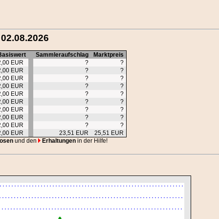
 02.08.2026
Basiswert
Sammleraufschlag
Marktpreis
2,00 EUR
?
?
2,00 EUR
?
?
2,00 EUR
?
?
2,00 EUR
?
?
2,00 EUR
?
?
2,00 EUR
?
?
2,00 EUR
?
?
2,00 EUR
?
?
2,00 EUR
?
?
2,00 EUR
23,51 EUR
25,51 EUR
osen
und den
Erhaltungen
in der Hilfe!