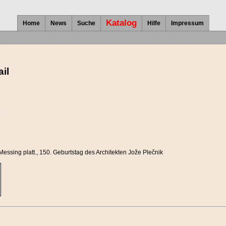
Katalog
Home
News
Suche
Hilfe
Impressum
il
-Messing platt.
, 150. Geburtstag des Architekten Jože Plečnik