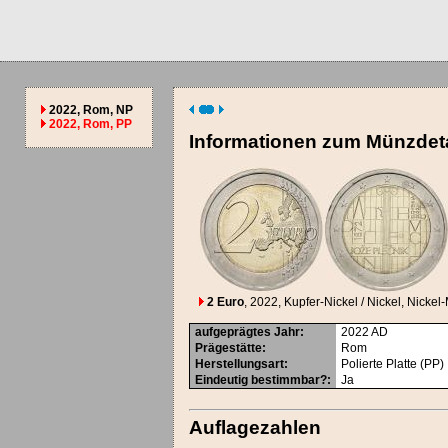
2022, Rom, NP
2022, Rom, PP
Informationen zum Münzdeta
2 Euro
, 2022
, Kupfer-Nickel / Nickel, Nickel
aufgeprägtes Jahr
:
2022
AD
Prägestätte
:
Rom
Herstellungsart
:
Polierte Platte (PP)
Eindeutig bestimmbar?
:
Ja
Auflagezahlen