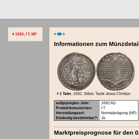
1692, I T, NP
Informationen zum Münzdetai
1 Taler
, 1692
, Silber
, Taufe Jesus Christus
aufgeprägtes Jahr
:
1692
AD
Produktionszeichen
:
I T
Herstellungsart
:
Normalprägung (NP)
Eindeutig bestimmbar?
:
Ja
Marktpreisprognose für den 0