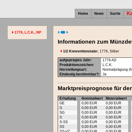
Ka
Home
News
Suche
1776, L.C.K., NP
Informationen zum Münzdet
1/2 Konventionstaler
, 1776
, Silber
aufgeprägtes Jahr
:
1776
AD
Produktionszeichen
:
L.C.K.
Herstellungsart
:
Normalprägung (
Eindeutig bestimmbar?
:
Ja
Marktpreisprognose für de
Erhaltung
Nominalwert
Materialwert
GE
0,00 EUR
0,00 EUR
G
0,00 EUR
0,00 EUR
SG
0,00 EUR
0,00 EUR
S
0,00 EUR
0,00 EUR
S-SS
0,00 EUR
0,00 EUR
SS
0,00 EUR
0,00 EUR
SS-VZ
0,00 EUR
0,00 EUR