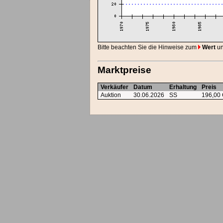
Bitte beachten Sie die Hinweise zum
Wert
un
Marktpreise
Verkäufer
Datum
Erhaltung
Preis
Auktion
30.06.2026
SS
196,00