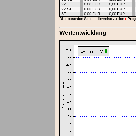
VZ
0,00 EUR
0,00 EUR
VZ-ST
0,00 EUR
0,00 EUR
ST
0,00 EUR
0,00 EUR
Bitte beachten Sie die Hinweise zu den
Prog
Wertentwicklung