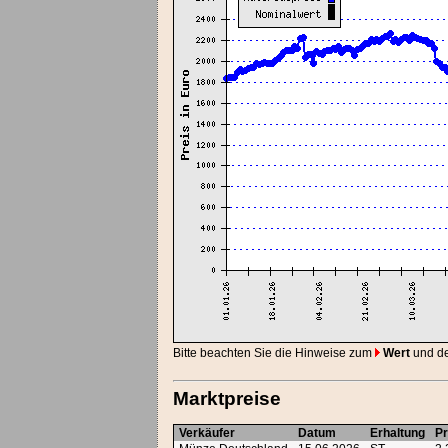
Bitte beachten Sie die Hinweise zum
Wert
und d
Marktpreise
Verkäufer
Datum
Erhaltung
Pr