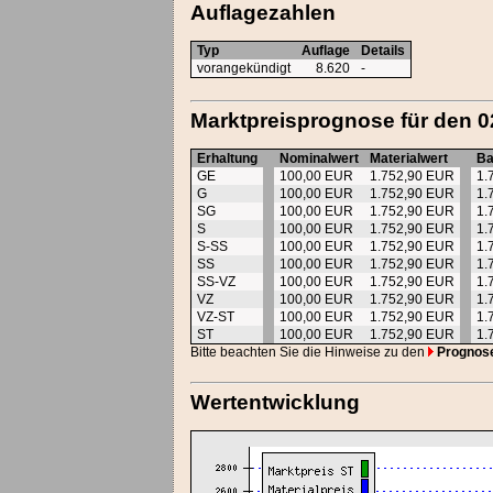
Auflagezahlen
Typ
Auflage
Details
vorangekündigt
8.620
-
Marktpreisprognose für den 0
Erhaltung
Nominalwert
Materialwert
Ba
GE
100,00 EUR
1.752,90 EUR
1.
G
100,00 EUR
1.752,90 EUR
1.
SG
100,00 EUR
1.752,90 EUR
1.
S
100,00 EUR
1.752,90 EUR
1.
S-SS
100,00 EUR
1.752,90 EUR
1.
SS
100,00 EUR
1.752,90 EUR
1.
SS-VZ
100,00 EUR
1.752,90 EUR
1.
VZ
100,00 EUR
1.752,90 EUR
1.
VZ-ST
100,00 EUR
1.752,90 EUR
1.
ST
100,00 EUR
1.752,90 EUR
1.
Bitte beachten Sie die Hinweise zu den
Prognos
Wertentwicklung