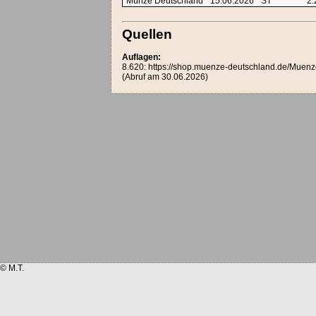
Münze Deutschland
15.06.2026
ST
2
Quellen
Auflagen:
8.620: https://shop.muenze-deutschland.de/Mu
(Abruf am 30.06.2026)
© M.T.