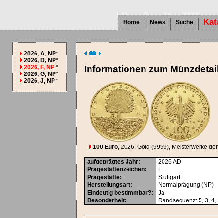
Kat
Home
News
Suche
2026, A, NP
*
2026, D, NP
*
2026, F, NP
*
Informationen zum Münzdetai
2026, G, NP
*
2026, J, NP
*
100 Euro
, 2026
, Gold (9999)
, Meisterwerke de
aufgeprägtes Jahr
:
2026
AD
Prägestättenzeichen
:
F
Prägestätte
:
Stuttgart
Herstellungsart
:
Normalprägung (NP)
Eindeutig bestimmbar?
:
Ja
Besonderheit
:
Randsequenz: 5, 3, 4, 4