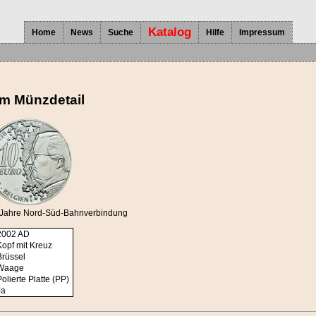
Katalog
Home
News
Suche
Hilfe
Impressum
um Münzdetail
0 Jahre Nord-Süd-Bahnverbindung
2002
AD
Kopf mit Kreuz
Brüssel
Waage
Polierte Platte (PP)
Ja