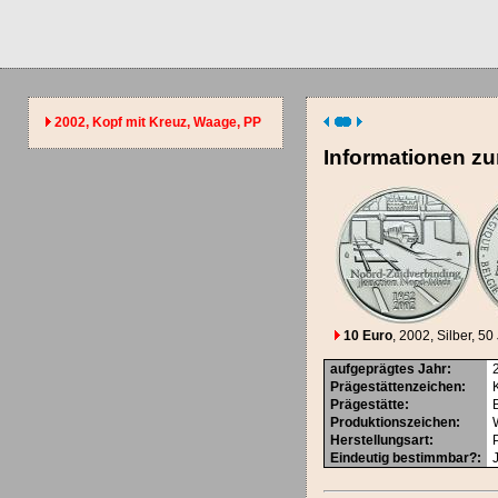
2002, Kopf mit Kreuz, Waage, PP
Informationen z
10 Euro
, 2002
, Silber
, 5
aufgeprägtes Jahr
:
Prägestättenzeichen
:
Prägestätte
:
Produktionszeichen
:
Herstellungsart
:
Eindeutig bestimmbar?
: