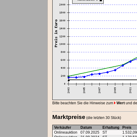
Bitte beachten Sie die Hinweise zum
Wert
und d
Marktpreise
(die letzten 30 Stück)
Verkäufer
Datum
Erhaltung
Preis
Onlineauktion
07.09.2025
ST
1.532,0