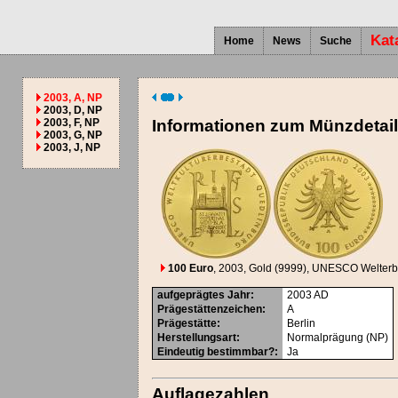
Kat
Home
News
Suche
2003, A, NP
2003, D, NP
2003, F, NP
Informationen zum Münzdetai
2003, G, NP
2003, J, NP
100 Euro
, 2003
, Gold (9999)
, UNESCO Welterb
aufgeprägtes Jahr
:
2003
AD
Prägestättenzeichen
:
A
Prägestätte
:
Berlin
Herstellungsart
:
Normalprägung (NP)
Eindeutig bestimmbar?
:
Ja
Auflagezahlen