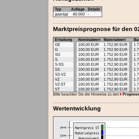
Typ
Auflage
Details
geprägt
80.000
-
Marktpreisprognose für den 0
Erhaltung
Nominalwert
Materialwert
Ba
GE
100,00 EUR
1.752,90 EUR
1.
G
100,00 EUR
1.752,90 EUR
1.
SG
100,00 EUR
1.752,90 EUR
1.
S
100,00 EUR
1.752,90 EUR
1.
S-SS
100,00 EUR
1.752,90 EUR
1.
SS
100,00 EUR
1.752,90 EUR
1.
SS-VZ
100,00 EUR
1.752,90 EUR
1.
VZ
100,00 EUR
1.752,90 EUR
1.
VZ-ST
100,00 EUR
1.752,90 EUR
1.
ST
100,00 EUR
1.752,90 EUR
1.
Bitte beachten Sie die Hinweise zu den
Prognos
Wertentwicklung