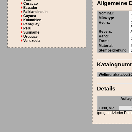
Allgemeine 
Curacao
Ecuador
Falklandinseln
Nominal
:
Guyana
Münztyp
:
Kolumbien
Avers
:
Paraguay
Peru
Revers
:
Suriname
Rand
:
Uruguay
Venezuela
Form
:
Material
:
Stempeldrehung
:
Katalognum
Weltmünzkatalog 20
Details
Auflag
1990,
NP
(prognostizierter Prei