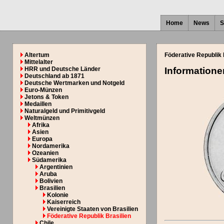
Home
News
S
Altertum
Föderative Republik 
Mittelalter
HRR und Deutsche Länder
Information
Deutschland ab 1871
Deutsche Wertmarken und Notgeld
Euro-Münzen
Jetons & Token
Medaillen
Naturalgeld und Primitivgeld
Weltmünzen
Afrika
Asien
Europa
Nordamerika
Ozeanien
Südamerika
Argentinien
Aruba
Bolivien
Brasilien
Kolonie
Kaiserreich
Vereinigte Staaten von Brasilien
Föderative Republik Brasilien
Chile