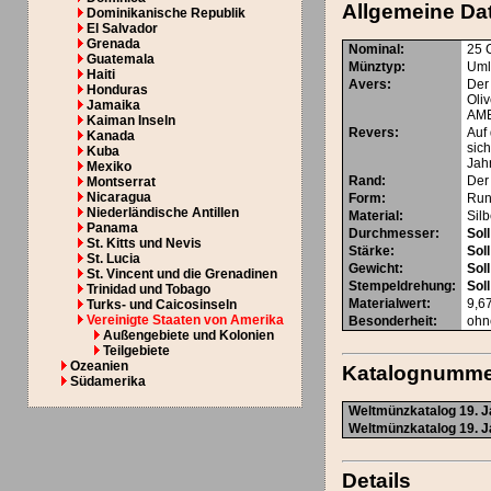
Allgemeine Da
Dominikanische Republik
El Salvador
Grenada
Nominal
:
25 
Guatemala
Münztyp
:
Uml
Haiti
Avers
:
Der
Honduras
Oli
Jamaika
AME
Kaiman Inseln
Revers
:
Auf 
Kanada
sic
Kuba
Jah
Mexiko
Rand
:
Der 
Montserrat
Nicaragua
Form
:
Ru
Niederländische Antillen
Material
:
Silb
Panama
Durchmesser
:
Soll
St. Kitts und Nevis
Stärke
:
Soll
St. Lucia
Gewicht
:
Soll
St. Vincent und die Grenadinen
Stempeldrehung
:
Soll
Trinidad und Tobago
Materialwert:
9,6
Turks- und Caicosinseln
Vereinigte Staaten von Amerika
Besonderheit
:
ohn
Außengebiete und Kolonien
Teilgebiete
Ozeanien
Katalognumm
Südamerika
Weltmünzkatalog 19. J
Weltmünzkatalog 19. J
Details