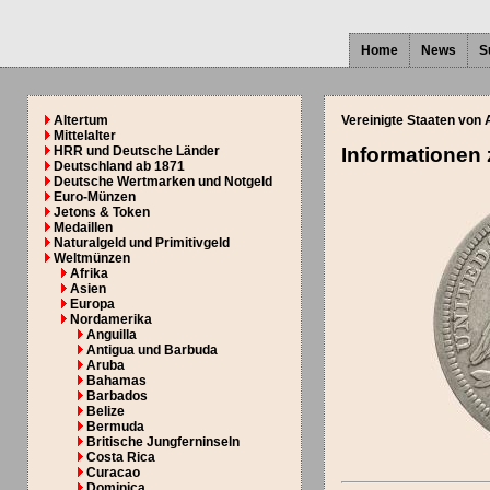
Home
News
S
Altertum
Vereinigte Staaten von
Mittelalter
HRR und Deutsche Länder
Informationen
Deutschland ab 1871
Deutsche Wertmarken und Notgeld
Euro-Münzen
Jetons & Token
Medaillen
Naturalgeld und Primitivgeld
Weltmünzen
Afrika
Asien
Europa
Nordamerika
Anguilla
Antigua und Barbuda
Aruba
Bahamas
Barbados
Belize
Bermuda
Britische Jungferninseln
Costa Rica
Curacao
Dominica