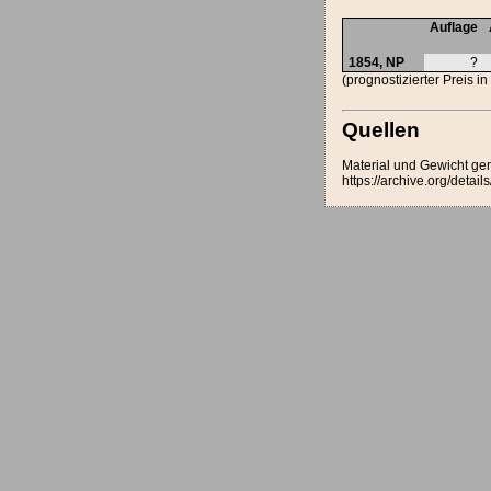
Auflage
1854,
NP
?
(prognostizierter Preis i
Quellen
Material und Gewicht ge
https://archive.org/det