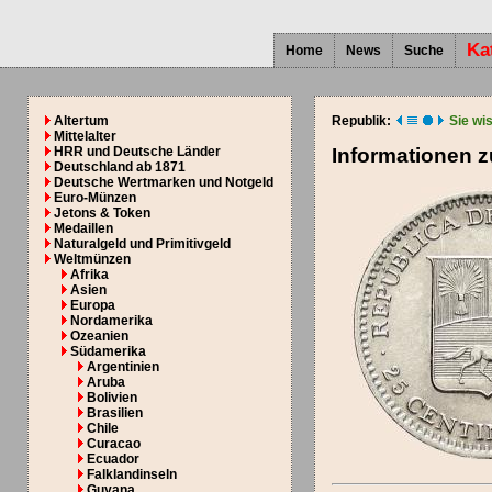
Ka
Home
News
Suche
Altertum
Republik:
Sie wi
Mittelalter
HRR und Deutsche Länder
Informationen 
Deutschland ab 1871
Deutsche Wertmarken und Notgeld
Euro-Münzen
Jetons & Token
Medaillen
Naturalgeld und Primitivgeld
Weltmünzen
Afrika
Asien
Europa
Nordamerika
Ozeanien
Südamerika
Argentinien
Aruba
Bolivien
Brasilien
Chile
Curacao
Ecuador
Falklandinseln
Guyana