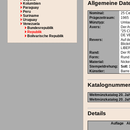
Allgemeine Dat
Kolumbien
Paraguay
Peru
Nominal
:
25 Ce
Suriname
Prägezeitraum
:
1965
Uruguay
Münztyp
:
Umla
Venezuela
Avers
:
Der A
Bundesrepublik
"25 C
Republik
DE V
Bolivarische Republik
Revers
:
Auf d
Blick
LIBE
Rand
:
Der Ra
Form
:
Rund
Material
:
Nicke
Stempeldrehung
:
Soll:
1
Künstler
:
Barre
Katalognumme
Weltmünzkatalog 20. Jah
Weltmünzkatalog 20. Jah
Details
Auflage
Ak