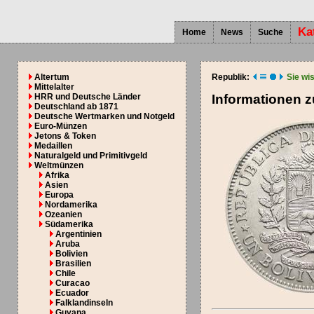
Ka
Home
News
Suche
Altertum
Republik:
Sie wi
Mittelalter
HRR und Deutsche Länder
Informationen 
Deutschland ab 1871
Deutsche Wertmarken und Notgeld
Euro-Münzen
Jetons & Token
Medaillen
Naturalgeld und Primitivgeld
Weltmünzen
Afrika
Asien
Europa
Nordamerika
Ozeanien
Südamerika
Argentinien
Aruba
Bolivien
Brasilien
Chile
Curacao
Ecuador
Falklandinseln
Guyana