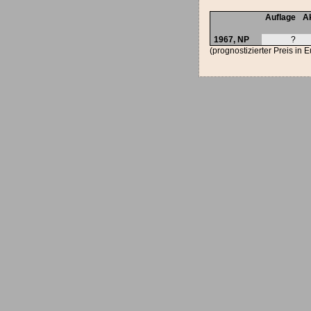
Auflage
Ak
1967,
NP
?
(prognostizierter Preis in 