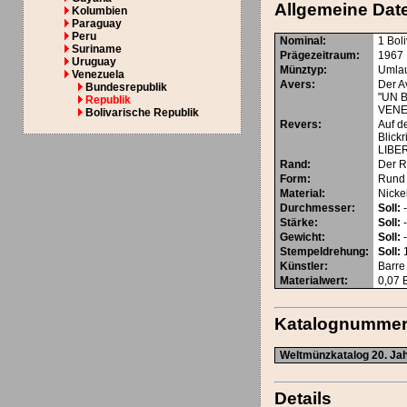
Allgemeine Dat
Kolumbien
Paraguay
Peru
Nominal
:
1 Bol
Suriname
Prägezeitraum
:
1967
Uruguay
Münztyp
:
Umla
Venezuela
Avers
:
Der A
Bundesrepublik
"UN 
Republik
VENE
Bolivarische Republik
Revers
:
Auf d
Blick
LIBE
Rand
:
Der Ra
Form
:
Rund
Material
:
Nicke
Durchmesser
:
Soll:
Stärke
:
Soll:
Gewicht
:
Soll:
Stempeldrehung
:
Soll:
1
Künstler
:
Barre
Materialwert:
0,07 
Katalognumme
Weltmünzkatalog 20. Jah
Details