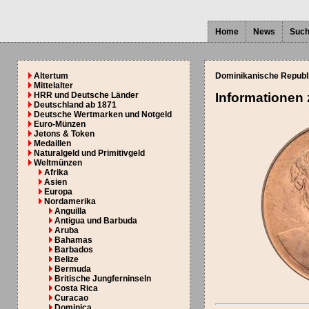
Home
News
Suc
Altertum
Dominikanische Republ
Mittelalter
HRR und Deutsche Länder
Informationen
Deutschland ab 1871
Deutsche Wertmarken und Notgeld
Euro-Münzen
Jetons & Token
Medaillen
Naturalgeld und Primitivgeld
Weltmünzen
Afrika
Asien
Europa
Nordamerika
Anguilla
Antigua und Barbuda
Aruba
Bahamas
Barbados
Belize
Bermuda
Britische Jungferninseln
Costa Rica
Curacao
Dominica