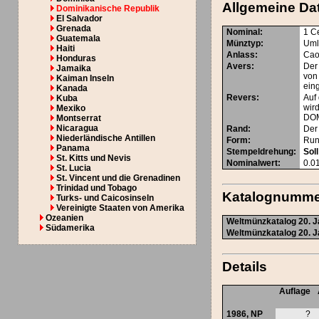
Allgemeine Da
Dominikanische Republik
El Salvador
Grenada
Nominal
:
1 C
Guatemala
Münztyp
:
Uml
Haiti
Anlass
:
Ca
Honduras
Avers
:
Der
Jamaika
von
Kaiman Inseln
eing
Kanada
Revers
:
Auf
Kuba
wir
Mexiko
DOM
Montserrat
Nicaragua
Rand
:
Der 
Niederländische Antillen
Form
:
Ru
Panama
Stempeldrehung
:
Soll
St. Kitts und Nevis
Nominalwert
:
0.0
St. Lucia
St. Vincent und die Grenadinen
Trinidad und Tobago
Katalognumm
Turks- und Caicosinseln
Vereinigte Staaten von Amerika
Ozeanien
Weltmünzkatalog 20. J
Südamerika
Weltmünzkatalog 20. J
Details
Auflage
1986,
NP
?