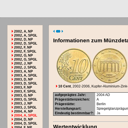
2002, A, NP
2002, A, SPGL
2002, D, NP
Informationen zum Münzdeta
2002, D, SPGL
2002, F, NP
2002, F, SPGL
2002, G, NP
2002, G, SPGL
2002, J, NP
2002, J, SPGL
2003, A, NP
2003, A, SPGL
2003, D, NP
2003, D, SPGL
10 Cent
, 2002-2006
, Kupfer-Aluminium-Zink
2003, F, NP
2003, F, SPGL
aufgeprägtes Jahr
:
2004
AD
2003, G, NP
2003, G, SPGL
Prägestättenzeichen
:
A
2003, J, NP
Prägestätte
:
Berlin
2003, J, SPGL
Herstellungsart
:
Spiegelglanzprägu
2004, A, NP
Eindeutig bestimmbar?
:
Ja
2004, A, SPGL
2004, D, NP
2004, D, SPGL
Wertentwicklung
2004, F, NP