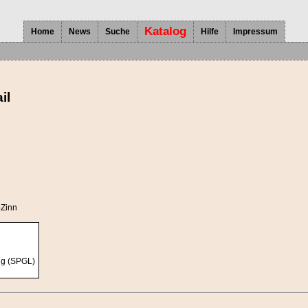
Katalog
Home
News
Suche
Hilfe
Impressum
il
-Zinn
ng (SPGL)