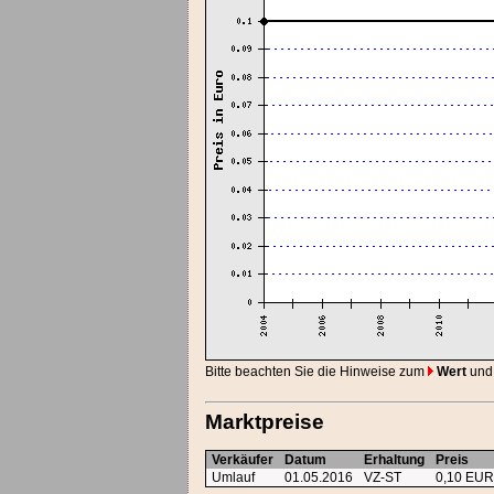
Bitte beachten Sie die Hinweise zum
Wert
und
Marktpreise
Verkäufer
Datum
Erhaltung
Preis
Umlauf
01.05.2016
VZ-ST
0,10 EU