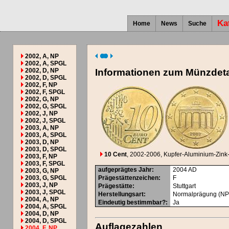
Ka
Home
News
Suche
2002, A, NP
2002, A, SPGL
2002, D, NP
Informationen zum Münzdeta
2002, D, SPGL
2002, F, NP
2002, F, SPGL
2002, G, NP
2002, G, SPGL
2002, J, NP
2002, J, SPGL
2003, A, NP
2003, A, SPGL
2003, D, NP
2003, D, SPGL
10 Cent
, 2002-2006
, Kupfer-Aluminium-Zink
2003, F, NP
2003, F, SPGL
aufgeprägtes Jahr
:
2004
AD
2003, G, NP
2003, G, SPGL
Prägestättenzeichen
:
F
2003, J, NP
Prägestätte
:
Stuttgart
2003, J, SPGL
Herstellungsart
:
Normalprägung (NP
2004, A, NP
Eindeutig bestimmbar?
:
Ja
2004, A, SPGL
2004, D, NP
2004, D, SPGL
Auflagezahlen
2004, F, NP