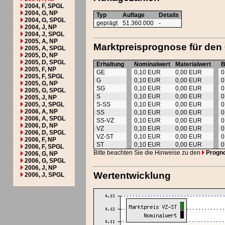
2004, F, SPGL
2004, G, NP
Typ
Auflage
Details
2004, G, SPGL
geprägt
51.360.000
-
2004, J, NP
2004, J, SPGL
2005, A, NP
Marktpreisprognose für den
2005, A, SPGL
2005, D, NP
2005, D, SPGL
Erhaltung
Nominalwert
Materialwert
B
2005, F, NP
GE
0,10 EUR
0,00 EUR
0
2005, F, SPGL
G
0,10 EUR
0,00 EUR
0
2005, G, NP
SG
0,10 EUR
0,00 EUR
0
2005, G, SPGL
S
0,10 EUR
0,00 EUR
0
2005, J, NP
2005, J, SPGL
S-SS
0,10 EUR
0,00 EUR
0
2006, A, NP
SS
0,10 EUR
0,00 EUR
0
2006, A, SPGL
SS-VZ
0,10 EUR
0,00 EUR
0
2006, D, NP
VZ
0,10 EUR
0,00 EUR
0
2006, D, SPGL
VZ-ST
0,10 EUR
0,00 EUR
0
2006, F, NP
ST
0,10 EUR
0,00 EUR
0
2006, F, SPGL
Bitte beachten Sie die Hinweise zu den
Progn
2006, G, NP
2006, G, SPGL
2006, J, NP
Wertentwicklung
2006, J, SPGL