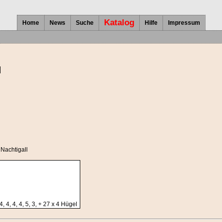
Katalog
Home
News
Suche
Hilfe
Impressum
l
 Nachtigall
, 4, 4, 4, 5, 3, + 27 x 4 Hügel