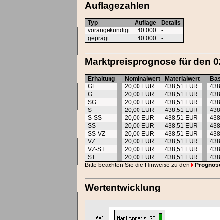
Auflagezahlen
Typ
Auflage
Details
vorangekündigt
40.000
-
geprägt
40.000
-
Marktpreisprognose für den 0
Erhaltung
Nominalwert
Materialwert
Bas
GE
20,00 EUR
438,51 EUR
438
G
20,00 EUR
438,51 EUR
438
SG
20,00 EUR
438,51 EUR
438
S
20,00 EUR
438,51 EUR
438
S-SS
20,00 EUR
438,51 EUR
438
SS
20,00 EUR
438,51 EUR
438
SS-VZ
20,00 EUR
438,51 EUR
438
VZ
20,00 EUR
438,51 EUR
438
VZ-ST
20,00 EUR
438,51 EUR
438
ST
20,00 EUR
438,51 EUR
438
Bitte beachten Sie die Hinweise zu den
Prognos
Wertentwicklung