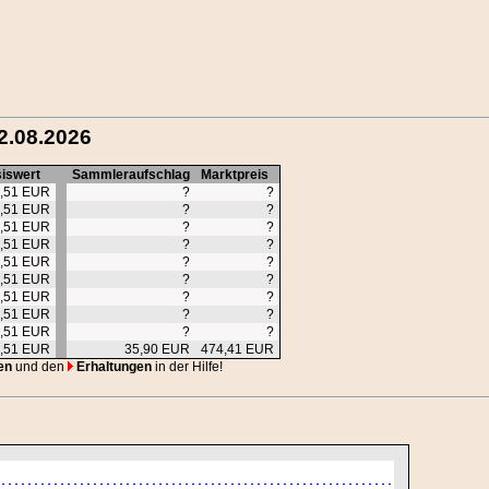
2.08.2026
iswert
Sammleraufschlag
Marktpreis
,51 EUR
?
?
,51 EUR
?
?
,51 EUR
?
?
,51 EUR
?
?
,51 EUR
?
?
,51 EUR
?
?
,51 EUR
?
?
,51 EUR
?
?
,51 EUR
?
?
,51 EUR
35,90 EUR
474,41 EUR
en
und den
Erhaltungen
in der Hilfe!