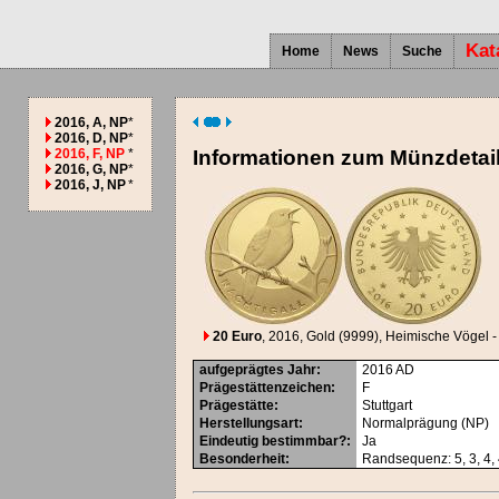
Kat
Home
News
Suche
2016, A, NP
*
2016, D, NP
*
2016, F, NP
*
Informationen zum Münzdetai
2016, G, NP
*
2016, J, NP
*
20 Euro
, 2016
, Gold (9999)
, Heimische Vögel -
aufgeprägtes Jahr
:
2016
AD
Prägestättenzeichen
:
F
Prägestätte
:
Stuttgart
Herstellungsart
:
Normalprägung (NP)
Eindeutig bestimmbar?
:
Ja
Besonderheit
:
Randsequenz: 5, 3, 4, 4