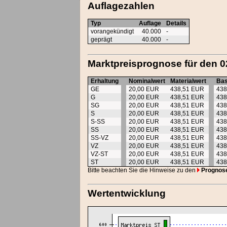
Auflagezahlen
Typ
Auflage
Details
vorangekündigt
40.000
-
geprägt
40.000
-
Marktpreisprognose für den 0
Erhaltung
Nominalwert
Materialwert
Bas
GE
20,00 EUR
438,51 EUR
438
G
20,00 EUR
438,51 EUR
438
SG
20,00 EUR
438,51 EUR
438
S
20,00 EUR
438,51 EUR
438
S-SS
20,00 EUR
438,51 EUR
438
SS
20,00 EUR
438,51 EUR
438
SS-VZ
20,00 EUR
438,51 EUR
438
VZ
20,00 EUR
438,51 EUR
438
VZ-ST
20,00 EUR
438,51 EUR
438
ST
20,00 EUR
438,51 EUR
438
Bitte beachten Sie die Hinweise zu den
Prognos
Wertentwicklung