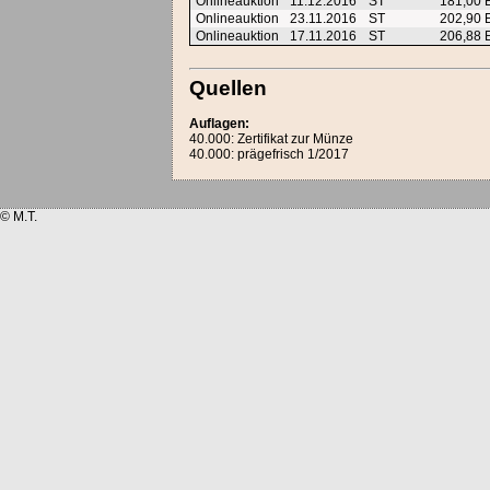
Onlineauktion
11.12.2016
ST
181,00
Onlineauktion
23.11.2016
ST
202,90
Onlineauktion
17.11.2016
ST
206,88
Quellen
Auflagen:
40.000: Zertifikat zur Münze
40.000: prägefrisch 1/2017
© M.T.