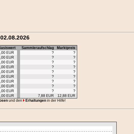
 02.08.2026
Basiswert
Sammleraufschlag
Marktpreis
5,00 EUR
?
?
5,00 EUR
?
?
5,00 EUR
?
?
5,00 EUR
?
?
5,00 EUR
?
?
5,00 EUR
?
?
5,00 EUR
?
?
5,00 EUR
?
?
5,00 EUR
?
?
5,00 EUR
7,88 EUR
12,88 EUR
osen
und den
Erhaltungen
in der Hilfe!