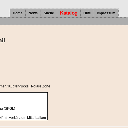
Katalog
Home
News
Suche
Hilfe
Impressum
il
ymer / Kupfer-Nickel
, Polare Zone
ng (SPGL)
" mit verkürztem Mittelbalken