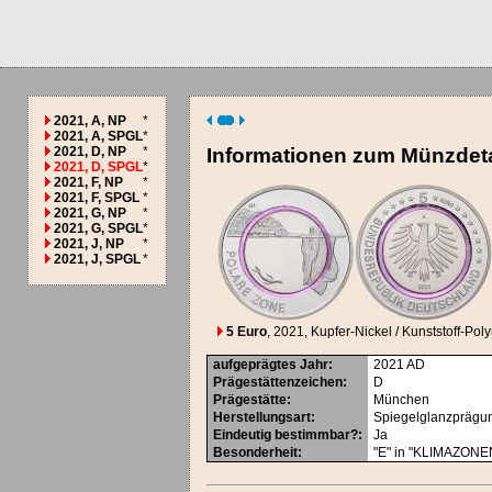
2021, A, NP
*
2021, A, SPGL
*
2021, D, NP
*
Informationen zum Münzdeta
2021, D, SPGL
*
2021, F, NP
*
2021, F, SPGL
*
2021, G, NP
*
2021, G, SPGL
*
2021, J, NP
*
2021, J, SPGL
*
5 Euro
, 2021
, Kupfer-Nickel / Kunststoff-Pol
aufgeprägtes Jahr
:
2021
AD
Prägestättenzeichen
:
D
Prägestätte
:
München
Herstellungsart
:
Spiegelglanzprägu
Eindeutig bestimmbar?
:
Ja
Besonderheit
:
"E" in "KLIMAZONEN