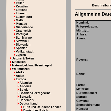
Italien
Beschreibun
Kroatien
Lettland
Allgemeine Dat
Litauen
Luxemburg
Malta
Nominal
:
Monaco
Prägezeitraum
:
Niederlande
Münztyp
:
Österreich
Portugal
Anlass
:
San Marino
Avers
:
Slowakei
Slowenien
Spanien
Vatikanstadt
Zypern
Jetons & Token
Revers
:
Medaillen
Naturalgeld und Primitivgeld
Weltmünzen
Afrika
Rand
:
Asien
Europa
Albanien
Form
:
Andorra
Material
:
Belgien
Durchmesser
:
Bosnien-Herzegowina
Bulgarien
Stärke
:
Dänemark
Gewicht
:
Deutschland
Stempeldrehung
:
HRR und Deutsche Länder
Künstler
:
Deutsches Reich