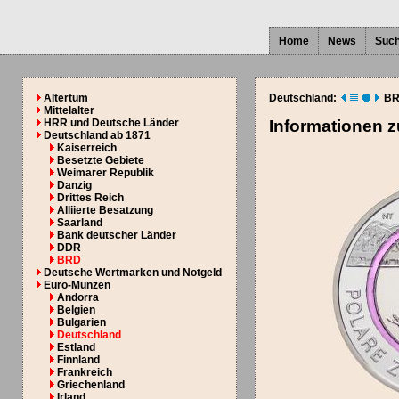
Home
News
Suc
Altertum
Deutschland:
BR
Mittelalter
HRR und Deutsche Länder
Informationen 
Deutschland ab 1871
Kaiserreich
Besetzte Gebiete
Weimarer Republik
Danzig
Drittes Reich
Alliierte Besatzung
Saarland
Bank deutscher Länder
DDR
BRD
Deutsche Wertmarken und Notgeld
Euro-Münzen
Andorra
Belgien
Bulgarien
Deutschland
Estland
Finnland
Frankreich
Griechenland
Irland