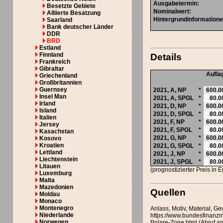
Ausgabetermin
:
Besetzte Gebiete
Nominalwert
:
Alliierte Besatzung
Hintergrundinformatione
Saarland
Bank deutscher Länder
DDR
BRD
Estland
Finnland
Details
Frankreich
Gibraltar
Aufla
Griechenland
Großbritannien
Guernsey
2021,
A
,
NP
*
600.0
Insel Man
2021,
A
,
SPGL
*
80.0
Irland
2021,
D
,
NP
*
600.0
Island
2021,
D
,
SPGL
*
80.0
Italien
2021,
F
,
NP
*
600.0
Jersey
2021,
F
,
SPGL
*
80.0
Kasachstan
2021,
G
,
NP
*
600.0
Kosovo
Kroatien
2021,
G
,
SPGL
*
80.0
Lettland
2021,
J
,
NP
*
600.0
Liechtenstein
2021,
J
,
SPGL
*
80.0
Litauen
(prognostizierter Preis in 
Luxemburg
Malta
Mazedonien
Quellen
Moldau
Monaco
Montenegro
Anlass, Motiv, Material, G
Niederlande
https://www.bundesfinanz
Norwegen
Polare-Zone.html (Abruf a