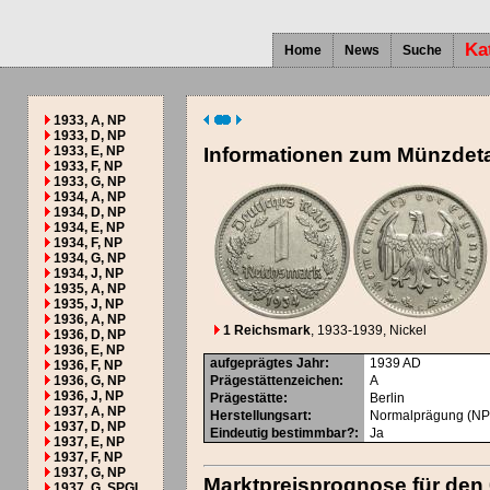
Ka
Home
News
Suche
1933, A, NP
1933, D, NP
1933, E, NP
Informationen zum Münzdeta
1933, F, NP
1933, G, NP
1934, A, NP
1934, D, NP
1934, E, NP
1934, F, NP
1934, G, NP
1934, J, NP
1935, A, NP
1935, J, NP
1936, A, NP
1 Reichsmark
, 1933-1939
, Nickel
1936, D, NP
1936, E, NP
aufgeprägtes Jahr
:
1939
AD
1936, F, NP
1936, G, NP
Prägestättenzeichen
:
A
1936, J, NP
Prägestätte
:
Berlin
1937, A, NP
Herstellungsart
:
Normalprägung (NP
1937, D, NP
Eindeutig bestimmbar?
:
Ja
1937, E, NP
1937, F, NP
1937, G, NP
Marktpreisprognose für den
1937, G, SPGL