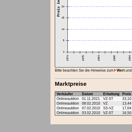
Bitte beachten Sie die Hinweise zum
Wert
und
Marktpreise
Verkäufer
Datum
Erhaltung
Preis
Onlineauktion
01.11.2021
VZ-ST
33,1
Onlineauktion
08.02.2010
VZ
13,4
Onlineauktion
07.02.2010
SS-VZ
17,0
Onlineauktion
03.02.2010
VZ-ST
16,5