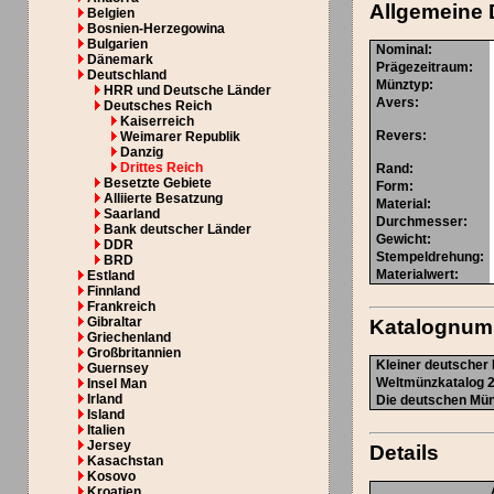
Allgemeine 
Belgien
Bosnien-Herzegowina
Bulgarien
Nominal
:
Dänemark
Prägezeitraum
:
Deutschland
Münztyp
:
HRR und Deutsche Länder
Avers
:
Deutsches Reich
Kaiserreich
Revers
:
Weimarer Republik
Danzig
Drittes Reich
Rand
:
Besetzte Gebiete
Form
:
Alliierte Besatzung
Material
:
Saarland
Durchmesser
:
Bank deutscher Länder
Gewicht
:
DDR
Stempeldrehung
:
BRD
Materialwert:
Estland
Finnland
Frankreich
Gibraltar
Katalognu
Griechenland
Großbritannien
Kleiner deutscher 
Guernsey
Weltmünzkatalog 2
Insel Man
Irland
Die deutschen Münz
Island
Italien
Jersey
Details
Kasachstan
Kosovo
Kroatien