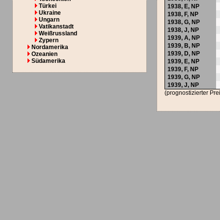
Türkei
1938,
E
,
NP
Ukraine
1938,
F
,
NP
Ungarn
1938,
G
,
NP
Vatikanstadt
1938,
J
,
NP
Weißrussland
1939,
A
,
NP
Zypern
1939,
B
,
NP
Nordamerika
1939,
D
,
NP
Ozeanien
Südamerika
1939,
E
,
NP
1939,
F
,
NP
1939,
G
,
NP
1939,
J
,
NP
(prognostizierter Pr