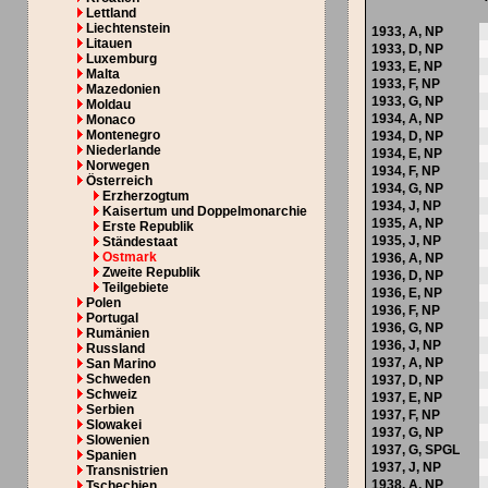
Lettland
Liechtenstein
1933,
A
,
NP
Litauen
1933,
D
,
NP
Luxemburg
1933,
E
,
NP
Malta
1933,
F
,
NP
Mazedonien
1933,
G
,
NP
Moldau
1934,
A
,
NP
Monaco
Montenegro
1934,
D
,
NP
Niederlande
1934,
E
,
NP
Norwegen
1934,
F
,
NP
Österreich
1934,
G
,
NP
Erzherzogtum
1934,
J
,
NP
Kaisertum und Doppelmonarchie
1935,
A
,
NP
Erste Republik
1935,
J
,
NP
Ständestaat
Ostmark
1936,
A
,
NP
Zweite Republik
1936,
D
,
NP
Teilgebiete
1936,
E
,
NP
Polen
1936,
F
,
NP
Portugal
1936,
G
,
NP
Rumänien
1936,
J
,
NP
Russland
1937,
A
,
NP
San Marino
Schweden
1937,
D
,
NP
Schweiz
1937,
E
,
NP
Serbien
1937,
F
,
NP
Slowakei
1937,
G
,
NP
Slowenien
1937,
G
,
SPGL
Spanien
1937,
J
,
NP
Transnistrien
1938,
A
,
NP
Tschechien