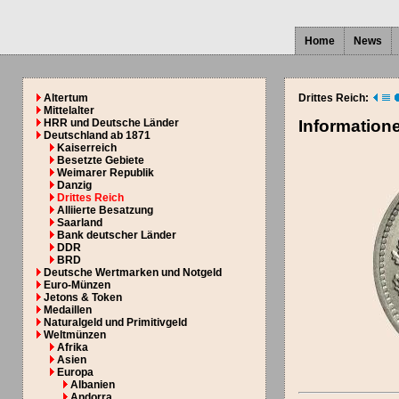
Home
News
Altertum
Drittes Reich:
Mittelalter
HRR und Deutsche Länder
Information
Deutschland ab 1871
Kaiserreich
Besetzte Gebiete
Weimarer Republik
Danzig
Drittes Reich
Alliierte Besatzung
Saarland
Bank deutscher Länder
DDR
BRD
Deutsche Wertmarken und Notgeld
Euro-Münzen
Jetons & Token
Medaillen
Naturalgeld und Primitivgeld
Weltmünzen
Afrika
Asien
Europa
Albanien
Andorra