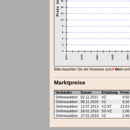
Bitte beachten Sie die Hinweise zum
Wert
und
Marktpreise
Verkäufer
Datum
Erhaltung
Preis
Onlineauktion
02.11.2021
VZ
9,5
Onlineauktion
08.11.2020
VZ
8,5
Onlineauktion
12.07.2013
VZ-ST
23,6
Onlineauktion
28.01.2010
SS-VZ
2,0
Onlineauktion
27.01.2010
VZ
2,4