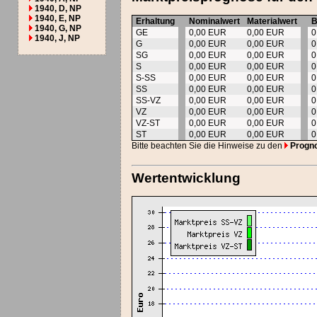
1940, D, NP
1940, E, NP
Erhaltung
Nominalwert
Materialwert
B
1940, G, NP
GE
0,00 EUR
0,00 EUR
0
1940, J, NP
G
0,00 EUR
0,00 EUR
0
SG
0,00 EUR
0,00 EUR
0
S
0,00 EUR
0,00 EUR
0
S-SS
0,00 EUR
0,00 EUR
0
SS
0,00 EUR
0,00 EUR
0
SS-VZ
0,00 EUR
0,00 EUR
0
VZ
0,00 EUR
0,00 EUR
0
VZ-ST
0,00 EUR
0,00 EUR
0
ST
0,00 EUR
0,00 EUR
0
Bitte beachten Sie die Hinweise zu den
Progn
Wertentwicklung