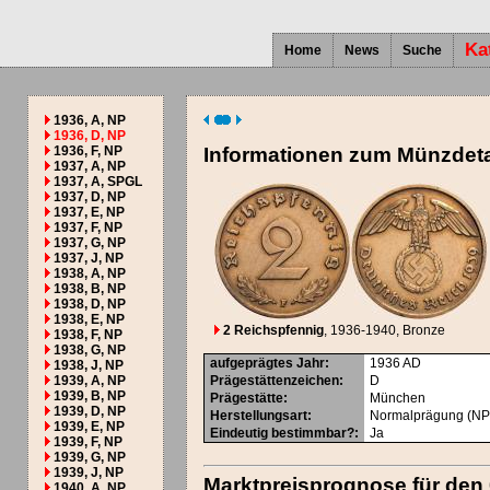
Ka
Home
News
Suche
1936, A, NP
1936, D, NP
1936, F, NP
Informationen zum Münzdeta
1937, A, NP
1937, A, SPGL
1937, D, NP
1937, E, NP
1937, F, NP
1937, G, NP
1937, J, NP
1938, A, NP
1938, B, NP
1938, D, NP
1938, E, NP
2 Reichspfennig
, 1936-1940
, Bronze
1938, F, NP
1938, G, NP
aufgeprägtes Jahr
:
1936
AD
1938, J, NP
1939, A, NP
Prägestättenzeichen
:
D
1939, B, NP
Prägestätte
:
München
1939, D, NP
Herstellungsart
:
Normalprägung (NP
1939, E, NP
Eindeutig bestimmbar?
:
Ja
1939, F, NP
1939, G, NP
1939, J, NP
Marktpreisprognose für den
1940, A, NP