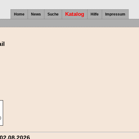
Katalog
Home
News
Suche
Hilfe
Impressum
il
)
 02.08.2026