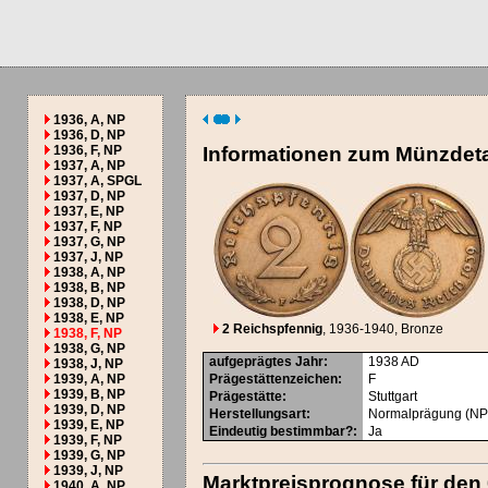
1936, A, NP
1936, D, NP
1936, F, NP
Informationen zum Münzdeta
1937, A, NP
1937, A, SPGL
1937, D, NP
1937, E, NP
1937, F, NP
1937, G, NP
1937, J, NP
1938, A, NP
1938, B, NP
1938, D, NP
1938, E, NP
2 Reichspfennig
, 1936-1940
, Bronze
1938, F, NP
1938, G, NP
aufgeprägtes Jahr
:
1938
AD
1938, J, NP
1939, A, NP
Prägestättenzeichen
:
F
1939, B, NP
Prägestätte
:
Stuttgart
1939, D, NP
Herstellungsart
:
Normalprägung (NP
1939, E, NP
Eindeutig bestimmbar?
:
Ja
1939, F, NP
1939, G, NP
1939, J, NP
Marktpreisprognose für den
1940, A, NP