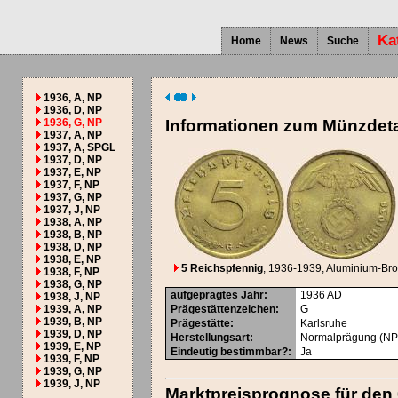
Ka
Home
News
Suche
1936, A, NP
1936, D, NP
1936, G, NP
Informationen zum Münzdeta
1937, A, NP
1937, A, SPGL
1937, D, NP
1937, E, NP
1937, F, NP
1937, G, NP
1937, J, NP
1938, A, NP
1938, B, NP
1938, D, NP
1938, E, NP
5 Reichspfennig
, 1936-1939
, Aluminium-Br
1938, F, NP
1938, G, NP
aufgeprägtes Jahr
:
1936
AD
1938, J, NP
1939, A, NP
Prägestättenzeichen
:
G
1939, B, NP
Prägestätte
:
Karlsruhe
1939, D, NP
Herstellungsart
:
Normalprägung (NP
1939, E, NP
Eindeutig bestimmbar?
:
Ja
1939, F, NP
1939, G, NP
1939, J, NP
Marktpreisprognose für den