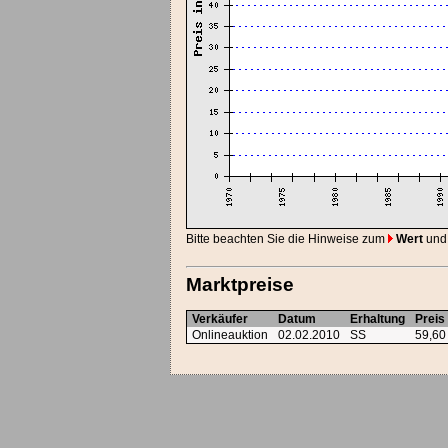
Bitte beachten Sie die Hinweise zum
Wert
und
Marktpreise
Verkäufer
Datum
Erhaltung
Preis
Onlineauktion
02.02.2010
SS
59,6