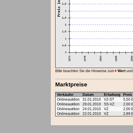
Bitte beachten Sie die Hinweise zum
Wert
und
Marktpreise
Verkäufer
Datum
Erhaltung
Preis
Onlineauktion
31.01.2010
VZ-ST
5,50
Onlineauktion
29.01.2010
SS-VZ
2,00
Onlineauktion
24.01.2010
VZ
2,00
Onlineauktion
22.01.2010
VZ
2,89