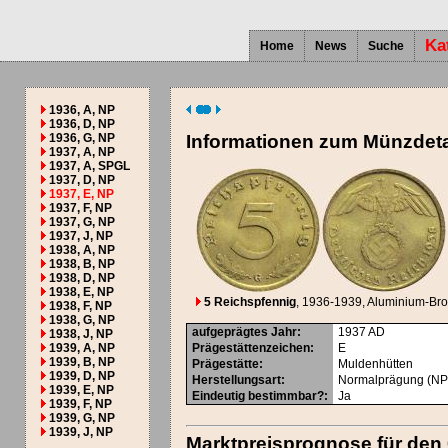
Ka
Home
News
Suche
1936, A, NP
1936, D, NP
1936, G, NP
Informationen zum Münzdeta
1937, A, NP
1937, A, SPGL
1937, D, NP
1937, E, NP
1937, F, NP
1937, G, NP
1937, J, NP
1938, A, NP
1938, B, NP
1938, D, NP
1938, E, NP
5 Reichspfennig
, 1936-1939
, Aluminium-Br
1938, F, NP
1938, G, NP
aufgeprägtes Jahr
:
1937
AD
1938, J, NP
1939, A, NP
Prägestättenzeichen
:
E
1939, B, NP
Prägestätte
:
Muldenhütten
1939, D, NP
Herstellungsart
:
Normalprägung (NP
1939, E, NP
Eindeutig bestimmbar?
:
Ja
1939, F, NP
1939, G, NP
1939, J, NP
Marktpreisprognose für den