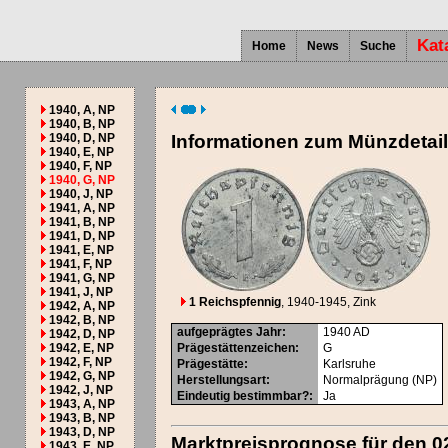
Kat
Home
News
Suche
1940, A, NP
1940, B, NP
1940, D, NP
Informationen zum Münzdetai
1940, E, NP
1940, F, NP
1940, G, NP
1940, J, NP
1941, A, NP
1941, B, NP
1941, D, NP
1941, E, NP
1941, F, NP
1941, G, NP
1941, J, NP
1 Reichspfennig
, 1940-1945
, Zink
1942, A, NP
1942, B, NP
aufgeprägtes Jahr
:
1940
AD
1942, D, NP
1942, E, NP
Prägestättenzeichen
:
G
1942, F, NP
Prägestätte
:
Karlsruhe
1942, G, NP
Herstellungsart
:
Normalprägung (NP)
1942, J, NP
Eindeutig bestimmbar?
:
Ja
1943, A, NP
1943, B, NP
1943, D, NP
Marktpreisprognose für den 0
1943, E, NP