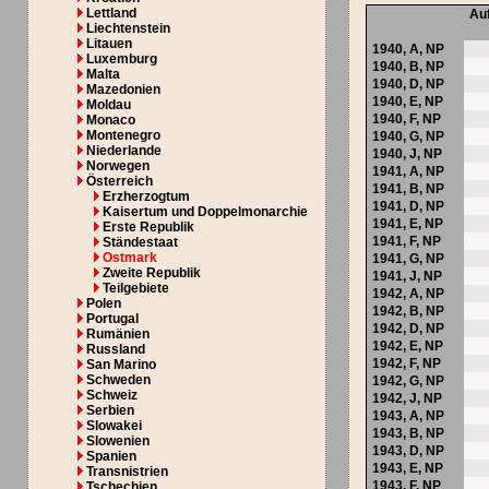
Lettland
Au
Liechtenstein
Litauen
1940,
A
,
NP
Luxemburg
1940,
B
,
NP
Malta
1940,
D
,
NP
Mazedonien
1940,
E
,
NP
Moldau
1940,
F
,
NP
Monaco
Montenegro
1940,
G
,
NP
Niederlande
1940,
J
,
NP
Norwegen
1941,
A
,
NP
Österreich
1941,
B
,
NP
Erzherzogtum
1941,
D
,
NP
Kaisertum und Doppelmonarchie
1941,
E
,
NP
Erste Republik
1941,
F
,
NP
Ständestaat
Ostmark
1941,
G
,
NP
Zweite Republik
1941,
J
,
NP
Teilgebiete
1942,
A
,
NP
Polen
1942,
B
,
NP
Portugal
1942,
D
,
NP
Rumänien
1942,
E
,
NP
Russland
1942,
F
,
NP
San Marino
Schweden
1942,
G
,
NP
Schweiz
1942,
J
,
NP
Serbien
1943,
A
,
NP
Slowakei
1943,
B
,
NP
Slowenien
1943,
D
,
NP
Spanien
1943,
E
,
NP
Transnistrien
1943,
F
,
NP
Tschechien