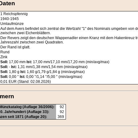
Daten
1 Reichspfennig
1940-1945
Umlaufmünze
Auf dem Avers befindet sich zentral die Wertzahl "1" des Nominals umgeben von d
zwischen zwei Eichenblättern.
Der Revers zeigt den deutschen Wappenadler einen Kranz mit dem Hakenkreuz
Jahreszahl zwischen zwei Quadraten.
Der Rand ist glatt.
Rund
Zink
Soll:
17,00 mm
Ist:
17,00 mm/17,10 mm/17,20 mm (min/avg/max)
Soll:
-
Ist:
1,31 mm/1,38 mm/1,54 mm (min/avg/max)
Soll:
1,80 g
Ist:
1,60 g/1,79 g/1,84 g (min/avg/max)
Soll:
0,00 °
Ist:
0,00 °/1,14 °/5,00 ° (min/avg/max)
0,01 EUR (Stand: 02.08.2026)
mmern
Münzkatalog (Auflage 36/2006):
92
0. Jahrhundert (Auflage 33):
92
en seit 1871 (Auflage 20):
369