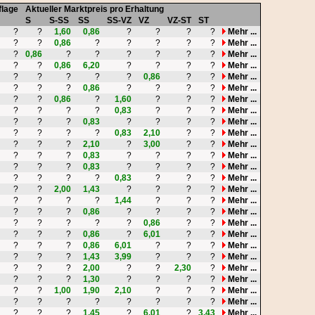
flage
Aktueller Marktpreis pro Erhaltung
S
S-SS
SS
SS-VZ
VZ
VZ-ST
ST
?
?
1,60
0,86
?
?
?
?
Mehr ...
?
?
0,86
?
?
?
?
?
Mehr ...
?
0,86
?
?
?
?
?
?
Mehr ...
?
?
0,86
6,20
?
?
?
?
Mehr ...
?
?
?
?
?
0,86
?
?
Mehr ...
?
?
?
0,86
?
?
?
?
Mehr ...
?
?
0,86
?
1,60
?
?
?
Mehr ...
?
?
?
?
0,83
?
?
?
Mehr ...
?
?
?
0,83
?
?
?
?
Mehr ...
?
?
?
?
0,83
2,10
?
?
Mehr ...
?
?
?
2,10
?
3,00
?
?
Mehr ...
?
?
?
0,83
?
?
?
?
Mehr ...
?
?
?
0,83
?
?
?
?
Mehr ...
?
?
?
?
0,83
?
?
?
Mehr ...
?
?
2,00
1,43
?
?
?
?
Mehr ...
?
?
?
?
1,44
?
?
?
Mehr ...
?
?
?
0,86
?
?
?
?
Mehr ...
?
?
?
?
?
0,86
?
?
Mehr ...
?
?
?
0,86
?
6,01
?
?
Mehr ...
?
?
?
0,86
6,01
?
?
?
Mehr ...
?
?
?
1,43
3,99
?
?
?
Mehr ...
?
?
?
2,00
?
?
2,30
?
Mehr ...
?
?
?
1,30
?
?
?
?
Mehr ...
?
?
1,00
1,90
2,10
?
?
?
Mehr ...
?
?
?
?
?
?
?
?
Mehr ...
?
?
?
1,45
?
6,01
?
3,43
Mehr ...