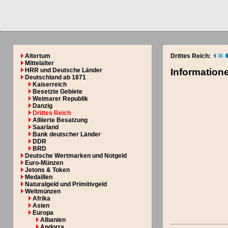
Altertum
Drittes Reich:
Mittelalter
HRR und Deutsche Länder
Information
Deutschland ab 1871
Kaiserreich
Besetzte Gebiete
Weimarer Republik
Danzig
Drittes Reich
Alliierte Besatzung
Saarland
Bank deutscher Länder
DDR
BRD
Deutsche Wertmarken und Notgeld
Euro-Münzen
Jetons & Token
Medaillen
Naturalgeld und Primitivgeld
Weltmünzen
Afrika
Asien
Europa
Albanien
Andorra