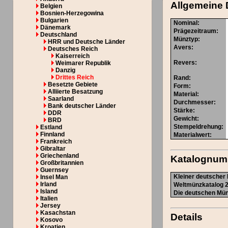
Allgemeine 
Belgien
Bosnien-Herzegowina
Bulgarien
Nominal
:
Dänemark
Prägezeitraum
:
Deutschland
Münztyp
:
HRR und Deutsche Länder
Avers
:
Deutsches Reich
Kaiserreich
Revers
:
Weimarer Republik
Danzig
Drittes Reich
Rand
:
Besetzte Gebiete
Form
:
Alliierte Besatzung
Material
:
Saarland
Durchmesser
:
Bank deutscher Länder
Stärke
:
DDR
Gewicht
:
BRD
Stempeldrehung
:
Estland
Finnland
Materialwert:
Frankreich
Gibraltar
Griechenland
Katalognu
Großbritannien
Guernsey
Kleiner deutscher 
Insel Man
Irland
Weltmünzkatalog 2
Island
Die deutschen Münz
Italien
Jersey
Kasachstan
Details
Kosovo
Kroatien