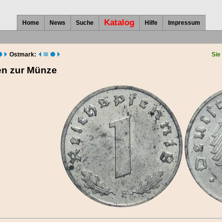
Katalog
Home
News
Suche
Hilfe
Impressum
Ostmark:
Sie
en zur Münze