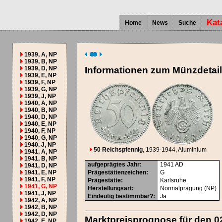
Kat
Home
News
Suche
1939, A, NP
1939, B, NP
1939, D, NP
Informationen zum Münzdetai
1939, E, NP
1939, F, NP
1939, G, NP
1939, J, NP
1940, A, NP
1940, B, NP
1940, D, NP
1940, E, NP
1940, F, NP
1940, G, NP
1940, J, NP
50 Reichspfennig
, 1939-1944
, Aluminium
1941, A, NP
1941, B, NP
aufgeprägtes Jahr
:
1941
AD
1941, D, NP
1941, E, NP
Prägestättenzeichen
:
G
1941, F, NP
Prägestätte
:
Karlsruhe
1941, G, NP
Herstellungsart
:
Normalprägung (NP)
1941, J, NP
Eindeutig bestimmbar?
:
Ja
1942, A, NP
1942, B, NP
1942, D, NP
Marktpreisprognose für den 0
1942, E, NP