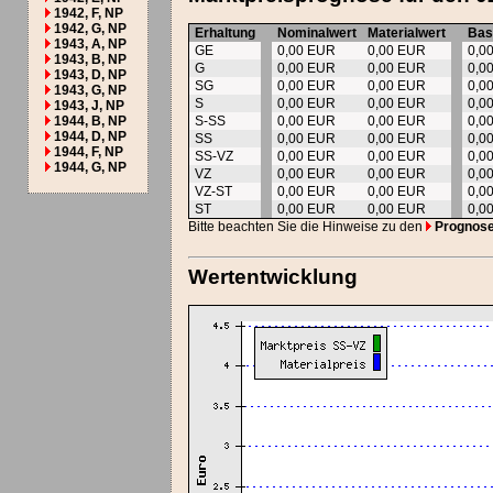
1942, F, NP
1942, G, NP
Erhaltung
Nominalwert
Materialwert
Bas
1943, A, NP
GE
0,00 EUR
0,00 EUR
0,0
1943, B, NP
G
0,00 EUR
0,00 EUR
0,0
1943, D, NP
SG
0,00 EUR
0,00 EUR
0,0
1943, G, NP
S
0,00 EUR
0,00 EUR
0,0
1943, J, NP
1944, B, NP
S-SS
0,00 EUR
0,00 EUR
0,0
1944, D, NP
SS
0,00 EUR
0,00 EUR
0,0
1944, F, NP
SS-VZ
0,00 EUR
0,00 EUR
0,0
1944, G, NP
VZ
0,00 EUR
0,00 EUR
0,0
VZ-ST
0,00 EUR
0,00 EUR
0,0
ST
0,00 EUR
0,00 EUR
0,0
Bitte beachten Sie die Hinweise zu den
Prognos
Wertentwicklung