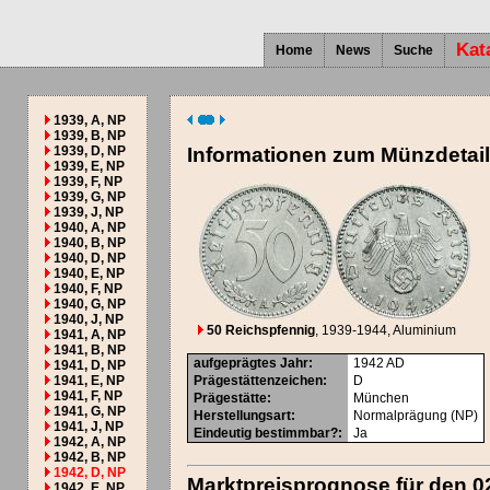
Kat
Home
News
Suche
1939, A, NP
1939, B, NP
1939, D, NP
Informationen zum Münzdetai
1939, E, NP
1939, F, NP
1939, G, NP
1939, J, NP
1940, A, NP
1940, B, NP
1940, D, NP
1940, E, NP
1940, F, NP
1940, G, NP
1940, J, NP
50 Reichspfennig
, 1939-1944
, Aluminium
1941, A, NP
1941, B, NP
aufgeprägtes Jahr
:
1942
AD
1941, D, NP
1941, E, NP
Prägestättenzeichen
:
D
1941, F, NP
Prägestätte
:
München
1941, G, NP
Herstellungsart
:
Normalprägung (NP)
1941, J, NP
Eindeutig bestimmbar?
:
Ja
1942, A, NP
1942, B, NP
1942, D, NP
Marktpreisprognose für den 0
1942, E, NP