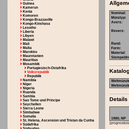
Allgem
Guinea
Kamerun
Kenia
Nominal
:
Komoren
Münztyp
:
Kongo-Brazzaville
Avers
:
Kongo-Kinshasa
Lesotho
Revers
:
Liberia
Libyen
Malawi
Rand
:
Mali
Malta
Form
:
Marokko
Material
:
Mauretanien
Stempeldr
Mauritius
Mosambik
Portugiesisch-Ostafrika
Katal
Volksrepublik
Republik
Namibia
Weltmünzka
Niger
Weltmünzka
Nigeria
Ruanda
Sambia
Details
Sao Tome und Principe
Seychellen
Sierra Leone
Simbabwe
Somalia
1980,
NP
St. Helena, Ascension und Tristan da Cunha
(prognostizi
Südafrika
Südsudan