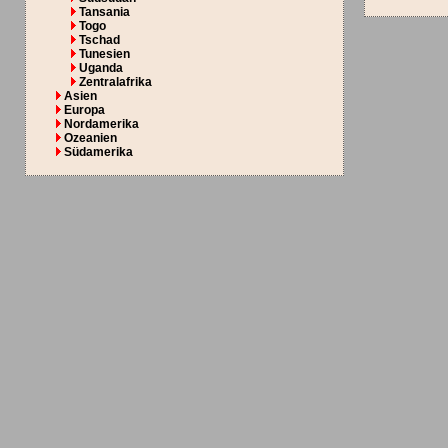
Tansania
Togo
Tschad
Tunesien
Uganda
Zentralafrika
Asien
Europa
Nordamerika
Ozeanien
Südamerika