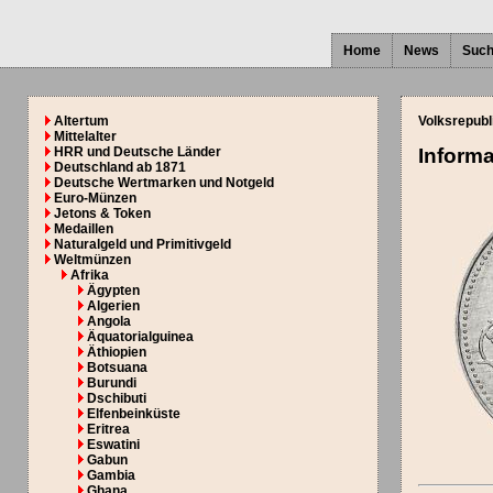
Home
News
Suc
Altertum
Volksrepubl
Mittelalter
HRR und Deutsche Länder
Inform
Deutschland ab 1871
Deutsche Wertmarken und Notgeld
Euro-Münzen
Jetons & Token
Medaillen
Naturalgeld und Primitivgeld
Weltmünzen
Afrika
Ägypten
Algerien
Angola
Äquatorialguinea
Äthiopien
Botsuana
Burundi
Dschibuti
Elfenbeinküste
Eritrea
Eswatini
Gabun
Gambia
Ghana