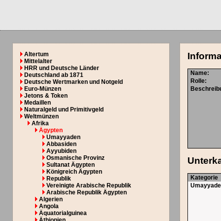
Altertum
Informa
Mittelalter
HRR und Deutsche Länder
Name:
Deutschland ab 1871
Rolle:
Deutsche Wertmarken und Notgeld
Euro-Münzen
Beschreib
Jetons & Token
Medaillen
Naturalgeld und Primitivgeld
Weltmünzen
Afrika
Ägypten
Umayyaden
Abbasiden
Ayyubiden
Osmanische Provinz
Unterk
Sultanat Ägypten
Königreich Ägypten
Kategorie
Republik
Vereinigte Arabische Republik
Umayyade
Arabische Republik Ägypten
Algerien
Angola
Äquatorialguinea
Äthiopien