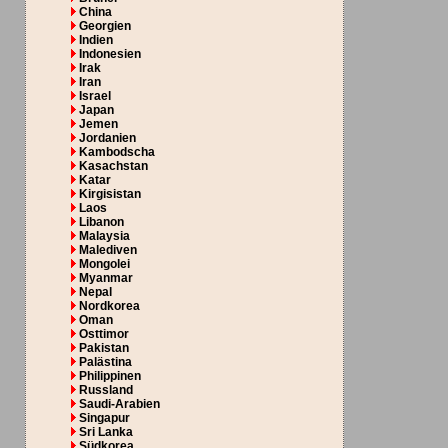
China
Georgien
Indien
Indonesien
Irak
Iran
Israel
Japan
Jemen
Jordanien
Kambodscha
Kasachstan
Katar
Kirgisistan
Laos
Libanon
Malaysia
Malediven
Mongolei
Myanmar
Nepal
Nordkorea
Oman
Osttimor
Pakistan
Palästina
Philippinen
Russland
Saudi-Arabien
Singapur
Sri Lanka
Südkorea