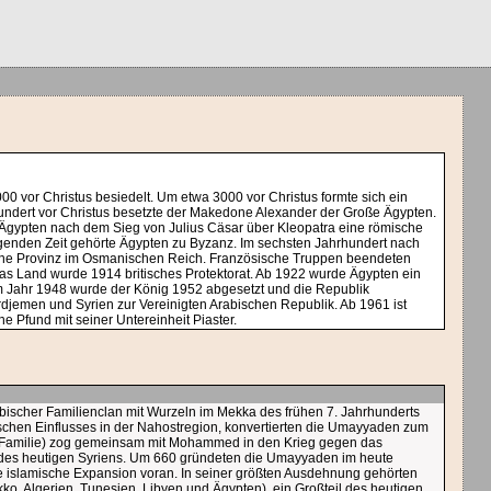
000 vor Christus besiedelt. Um etwa 3000 vor Christus formte sich ein
hundert vor Christus besetzte der Makedone Alexander der Große Ägypten.
e Ägypten nach dem Sieg von Julius Cäsar über Kleopatra eine römische
olgenden Zeit gehörte Ägypten zu Byzanz. Im sechsten Jahrhundert nach
eine Provinz im Osmanischen Reich. Französische Truppen beendeten
as Land wurde 1914 britisches Protektorat. Ab 1922 wurde Ägypten ein
 im Jahr 1948 wurde der König 1952 abgesetzt und die Republik
jemen und Syrien zur Vereinigten Arabischen Republik. Ab 1961 ist
 Pfund mit seiner Untereinheit Piaster.
bischer Familienclan mit Wurzeln im Mekka des frühen 7. Jahrhunderts
schen Einflusses in der Nahostregion, konvertierten die Umayyaden zum
n-Familie) zog gemeinsam mit Mohammed in den Krieg gegen das
 des heutigen Syriens. Um 660 gründeten die Umayyaden im heute
ie islamische Expansion voran. In seiner größten Ausdehnung gehörten
o, Algerien, Tunesien, Libyen und Ägypten), ein Großteil des heutigen