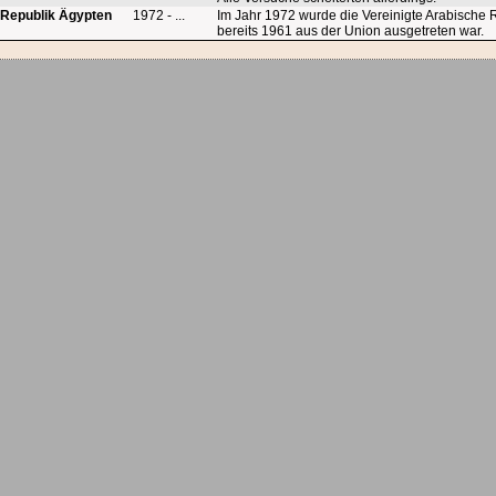
 Republik Ägypten
1972 - ...
Im Jahr 1972 wurde die Vereinigte Arabische
bereits 1961 aus der Union ausgetreten war.