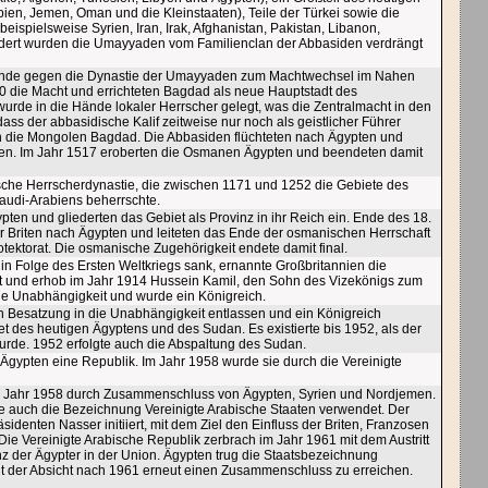
ien, Jemen, Oman und die Kleinstaaten), Teile der Türkei sowie die
eispielsweise Syrien, Iran, Irak, Afghanistan, Pakistan, Libanon,
undert wurden die Umayyaden vom Familienclan der Abbasiden verdrängt
fstände gegen die Dynastie der Umayyaden zum Machtwechsel im Nahen
 die Macht und errichteten Bagdad als neue Hauptstadt des
urde in die Hände lokaler Herrscher gelegt, was die Zentralmacht in den
s der abbasidische Kalif zeitweise nur noch als geistlicher Führer
en die Mongolen Bagdad. Die Abbasiden flüchteten nach Ägypten und
luken. Im Jahr 1517 eroberten die Osmanen Ägypten und beendeten damit
sche Herrscherdynastie, die zwischen 1171 und 1252 die Gebiete des
audi-Arabiens beherrschte.
en und gliederten das Gebiet als Provinz in ihr Reich ein. Ende des 18.
 Briten nach Ägypten und leiteten das Ende der osmanischen Herrschaft
otektorat. Die osmanische Zugehörigkeit endete damit final.
n Folge des Ersten Weltkriegs sank, ernannte Großbritannien die
at und erhob im Jahr 1914 Hussein Kamil, den Sohn des Vizekönigs zum
ine Unabhängigkeit und wurde ein Königreich.
n Besatzung in die Unabhängigkeit entlassen und ein Königreich
t des heutigen Ägyptens und des Sudan. Es existierte bis 1952, als der
urde. 1952 erfolgte auch die Abspaltung des Sudan.
Ägypten eine Republik. Im Jahr 1958 wurde sie durch die Vereinigte
im Jahr 1958 durch Zusammenschluss von Ägypten, Syrien und Nordjemen.
e auch die Bezeichnung Vereinigte Arabische Staaten verwendet. Der
enten Nasser initiiert, mit dem Ziel den Einfluss der Briten, Franzosen
ie Vereinigte Arabische Republik zerbrach im Jahr 1961 mit dem Austritt
 der Ägypter in der Union. Ägypten trug die Staatsbezeichnung
mit der Absicht nach 1961 erneut einen Zusammenschluss zu erreichen.