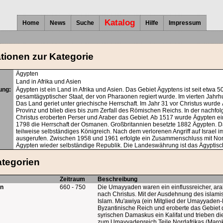
Katalog
Home
News
Suche
Hilfe
Impressum
tionen zur Kategorie
Ägypten
Land in Afrika und Asien
ung:
Ägypten ist ein Land in Afrika und Asien. Das Gebiet Ägyptens ist seit etwa 5
gesamtägyptischer Staat, der von Pharaonen regiert wurde. Im vierten Jahr
Das Land geriet unter griechische Herrschaft. Im Jahr 31 vor Christus wurd
Provinz und blieb dies bis zum Zerfall des Römischen Reichs. In der nachf
Christus eroberten Perser und Araber das Gebiet. Ab 1517 wurde Ägypten 
1798 die Herrschaft der Osmanen. Großbritannien besetzte 1882 Ägypten. D
teilweise selbständiges Königreich. Nach dem verlorenen Angriff auf Israel
ausgerufen. Zwischen 1958 und 1961 erfolgte ein Zusammenschluss mit Nord
Ägypten wieder selbständige Republik. Die Landeswährung ist das Ägyptische
ategorien
Zeitraum
Beschreibung
n
660 - 750
Die Umayyaden waren ein einflussreicher, ara
nach Christus. Mit der Ausdehnung des islami
Islam. Mu'awiya (ein Mitglied der Umayyade
Byzantinische Reich und eroberte das Gebiet
syrischen Damaskus ein Kalifat und trieben d
zum Umayyadenreich Teile Nordafrikas (Marokk