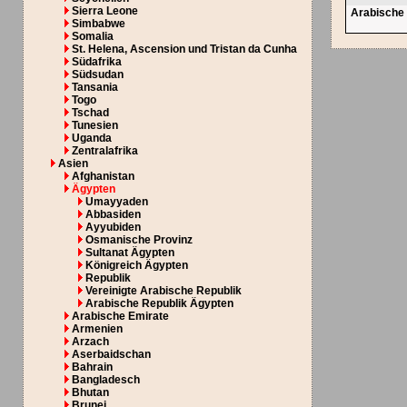
Sierra Leone
Arabische
Simbabwe
Somalia
St. Helena, Ascension und Tristan da Cunha
Südafrika
Südsudan
Tansania
Togo
Tschad
Tunesien
Uganda
Zentralafrika
Asien
Afghanistan
Ägypten
Umayyaden
Abbasiden
Ayyubiden
Osmanische Provinz
Sultanat Ägypten
Königreich Ägypten
Republik
Vereinigte Arabische Republik
Arabische Republik Ägypten
Arabische Emirate
Armenien
Arzach
Aserbaidschan
Bahrain
Bangladesch
Bhutan
Brunei