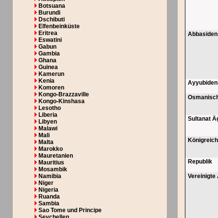
Botsuana
Burundi
Dschibuti
Elfenbeinküste
Eritrea
Abbasiden
Eswatini
Gabun
Gambia
Ghana
Guinea
Kamerun
Kenia
Ayyubiden
Komoren
Kongo-Brazzaville
Osmanisch
Kongo-Kinshasa
Lesotho
Liberia
Sultanat Ä
Libyen
Malawi
Mali
Königreic
Malta
Marokko
Mauretanien
Republik
Mauritius
Mosambik
Namibia
Vereinigte
Niger
Nigeria
Ruanda
Sambia
Sao Tome und Principe
Seychellen