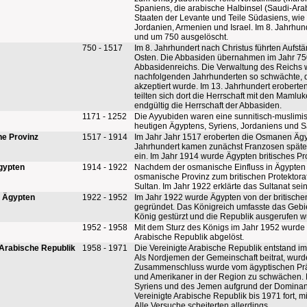
Spaniens, die arabische Halbinsel (Saudi-Arab
Staaten der Levante und Teile Südasiens, wie b
Jordanien, Armenien und Israel. Im 8. Jahrh
und um 750 ausgelöscht.
750 - 1517
Im 8. Jahrhundert nach Christus führten Au
Osten. Die Abbasiden übernahmen im Jahr 750
Abbasidenreichs. Die Verwaltung des Reichs w
nachfolgenden Jahrhunderten so schwächte, das
akzeptiert wurde. Im 13. Jahrhundert erobert
teilten sich dort die Herrschaft mit den Mam
endgültig die Herrschaft der Abbasiden.
1171 - 1252
Die Ayyubiden waren eine sunnitisch-muslimi
heutigen Ägyptens, Syriens, Jordaniens und S
e Provinz
1517 - 1914
Im Jahr Jahr 1517 eroberten die Osmanen Ägypt
Jahrhundert kamen zunächst Franzosen später
ein. Im Jahr 1914 wurde Ägypten britisches Pr
gypten
1914 - 1922
Nachdem der osmanische Einfluss in Ägypten i
osmanische Provinz zum britischen Protektor
Sultan. Im Jahr 1922 erklärte das Sultanat se
h Ägypten
1922 - 1952
Im Jahr 1922 wurde Ägypten von der britische
gegründet. Das Königreich umfasste das Gebie
König gestürzt und die Republik ausgerufen w
1952 - 1958
Mit dem Sturz des Königs im Jahr 1952 wurde 
Arabische Republik abgelöst.
 Arabische Republik
1958 - 1971
Die Vereinigte Arabische Republik entstand 
Als Nordjemen der Gemeinschaft beitrat, wurd
Zusammenschluss wurde vom ägyptischen Präsid
und Amerikaner in der Region zu schwächen. D
Syriens und des Jemen aufgrund der Dominanz
Vereinigte Arabische Republik bis 1971 fort, 
Alle Versuche scheiterten allerdings.