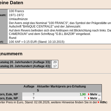
eine Daten
100 Francs
raum
:
1971-1972
Umlaufmünze
Der Avers zeigt das Nominal "100 FRANCS", das Symbol der Prägestätte u
Aufschrift "BANQUE CENTRALE" und der Jahreszahl.
Auf dem Revers befinden sich drei Antilopen mit Blickrichtung nach li
CAMEROUN" und dem Schriftzug "G.B.L.BAZOR" eingefasst.
Rund
rt
:
100
XAF
= 0.15 EUR (Stand: 10.10.2015)
ognummern
talog 20. Jahrhundert (Auflage 33):
20
talog 20. Jahrhundert (Auflage 43):
17
Auflage
Aktueller Marktpreis pro Erhaltung
S
horn
, Eule,
NP
?
1,90
Mehr ...
horn
, Eule,
NP
?
?
Mehr ...
erter Preis in Euro, Stand: 02.08.2026, weitere Hinweise finden Sie in der
Hilfe
)