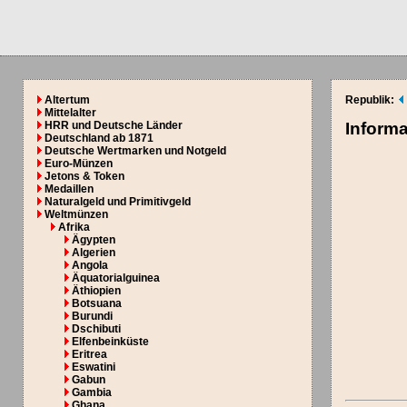
Altertum
Republik:
Mittelalter
HRR und Deutsche Länder
Inform
Deutschland ab 1871
Deutsche Wertmarken und Notgeld
Euro-Münzen
Jetons & Token
Medaillen
Naturalgeld und Primitivgeld
Weltmünzen
Afrika
Ägypten
Algerien
Angola
Äquatorialguinea
Äthiopien
Botsuana
Burundi
Dschibuti
Elfenbeinküste
Eritrea
Eswatini
Gabun
Gambia
Ghana