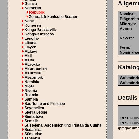
Allgem
Guinea
Kamerun
Republik
Nominal
:
Zentralafrikanische Staaten
Prägezeit
Kenia
Münztyp
:
Komoren
Avers
:
Kongo-Brazzaville
Kongo-Kinshasa
Revers
:
Lesotho
Liberia
Libyen
Form
:
Malawi
Nominalwe
Mali
Malta
Marokko
Katal
Mauretanien
Mauritius
Mosambik
Weltmünzka
Namibia
Weltmünzka
Niger
Nigeria
Ruanda
Details
Sambia
Sao Tome und Principe
Seychellen
Sierra Leone
Simbabwe
1971,
Füll
Somalia
1972,
Füll
St. Helena, Ascension und Tristan da Cunha
(prognostizi
Südafrika
Südsudan
Tansania