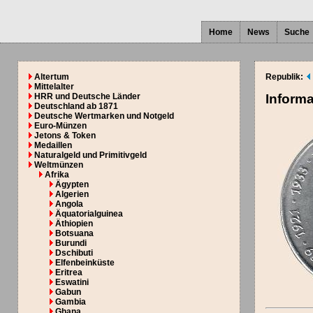
Home
News
Suche
Altertum
Republik:
Mittelalter
HRR und Deutsche Länder
Inform
Deutschland ab 1871
Deutsche Wertmarken und Notgeld
Euro-Münzen
Jetons & Token
Medaillen
Naturalgeld und Primitivgeld
Weltmünzen
Afrika
Ägypten
Algerien
Angola
Äquatorialguinea
Äthiopien
Botsuana
Burundi
Dschibuti
Elfenbeinküste
Eritrea
Eswatini
Gabun
Gambia
Ghana