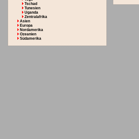
Tschad
Tunesien
Uganda
Zentralafrika
Asien
Europa
Nordamerika
Ozeanien
Südamerika