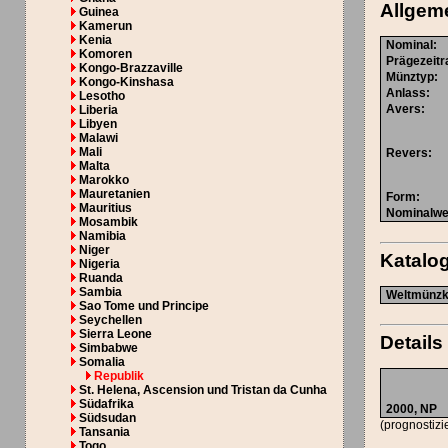
Allgem
Guinea
Kamerun
Kenia
Nominal
:
Komoren
Prägezeit
Kongo-Brazzaville
Münztyp
:
Kongo-Kinshasa
Anlass
:
Lesotho
Avers
:
Liberia
Libyen
Malawi
Mali
Revers
:
Malta
Marokko
Mauretanien
Form
:
Mauritius
Nominalwe
Mosambik
Namibia
Niger
Katal
Nigeria
Ruanda
Sambia
Weltmünzka
Sao Tome und Principe
Seychellen
Sierra Leone
Details
Simbabwe
Somalia
Republik
St. Helena, Ascension und Tristan da Cunha
Südafrika
2000,
NP
Südsudan
(prognostizi
Tansania
Togo