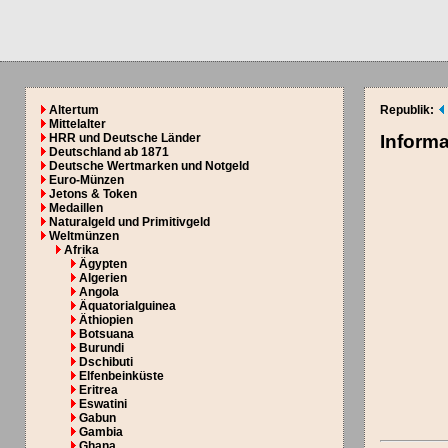
Altertum
Republik:
Mittelalter
HRR und Deutsche Länder
Inform
Deutschland ab 1871
Deutsche Wertmarken und Notgeld
Euro-Münzen
Jetons & Token
Medaillen
Naturalgeld und Primitivgeld
Weltmünzen
Afrika
Ägypten
Algerien
Angola
Äquatorialguinea
Äthiopien
Botsuana
Burundi
Dschibuti
Elfenbeinküste
Eritrea
Eswatini
Gabun
Gambia
Ghana