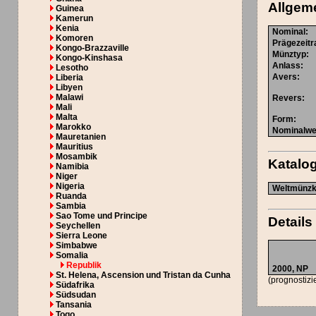
Allgem
Guinea
Kamerun
Kenia
Nominal
:
Komoren
Prägezeit
Kongo-Brazzaville
Münztyp
:
Kongo-Kinshasa
Anlass
:
Lesotho
Avers
:
Liberia
Libyen
Malawi
Revers
:
Mali
Malta
Form
:
Marokko
Nominalwe
Mauretanien
Mauritius
Mosambik
Katal
Namibia
Niger
Nigeria
Weltmünzka
Ruanda
Sambia
Sao Tome und Principe
Details
Seychellen
Sierra Leone
Simbabwe
Somalia
Republik
2000,
NP
St. Helena, Ascension und Tristan da Cunha
(prognostizi
Südafrika
Südsudan
Tansania
Togo