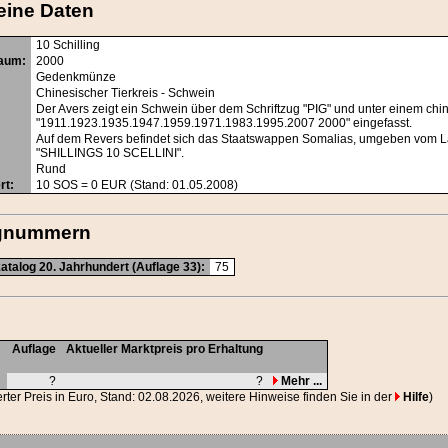
eine Daten
10 Schilling
raum
:
2000
Gedenkmünze
Chinesischer Tierkreis - Schwein
Der Avers zeigt ein Schwein über dem Schriftzug "PIG" und unter einem chi
"1911.1923.1935.1947.1959.1971.1983.1995.2007 2000" eingefasst.
Auf dem Revers befindet sich das Staatswappen Somalias, umgeben vo
"SHILLINGS 10 SCELLINI".
Rund
rt
:
10
SOS
= 0 EUR (Stand: 01.05.2008)
ognummern
talog 20. Jahrhundert (Auflage 33):
75
Auflage
Aktueller Marktpreis pro Erhaltung
?
?
Mehr ...
erter Preis in Euro, Stand: 02.08.2026, weitere Hinweise finden Sie in der
Hilfe
)